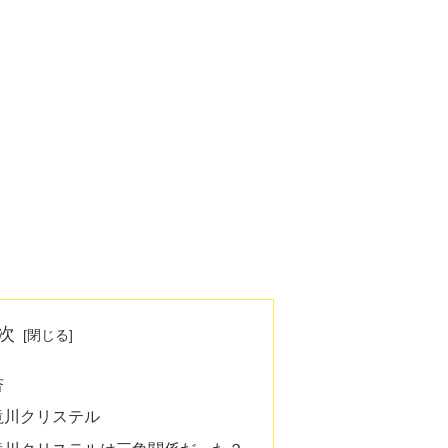
次
杏
滝川クリステル