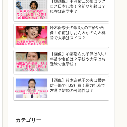
【顔画像】中澤佑二の娘はラク
ロス日本代表！名前や年齢は？
現在は留学中？
鈴木保奈美の娘3人の年齢や画
像！名前はしおん＆かのん＆桃
音で大学はスイス？
【画像】加藤浩次の子供は3人！
年齢や名前は？学校や大学はお
受験で進学校！
【画像】鈴木奈穂子の夫は横井
雄一郎でTBS社員！暴力行為で
左遷？離婚の可能性は？
カテゴリー