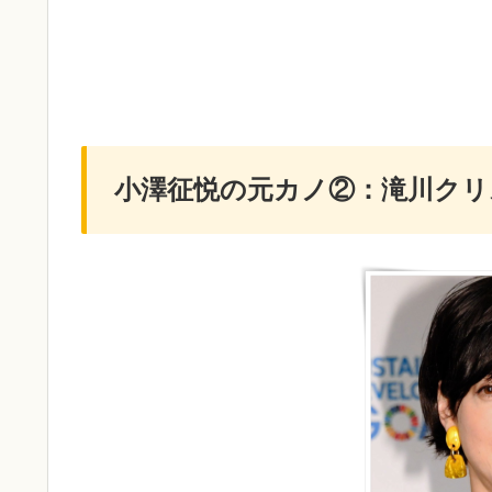
小澤征悦の元カノ②：滝川クリ