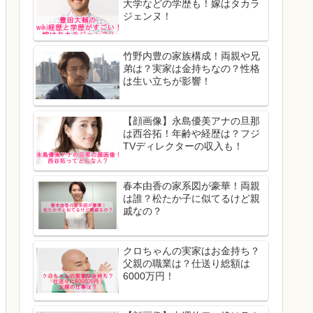
大学などの学歴も！嫁はタカラ
ジェンヌ！
竹野内豊の家族構成！両親や兄
弟は？実家は金持ちなの？性格
は生い立ちが影響！
【顔画像】永島優美アナの旦那
は西谷拓！年齢や経歴は？フジ
TVディレクターの収入も！
春本由香の家系図が豪華！両親
は誰？松たか子に似てるけど親
戚なの？
クロちゃんの実家はお金持ち？
父親の職業は？仕送り総額は
6000万円！