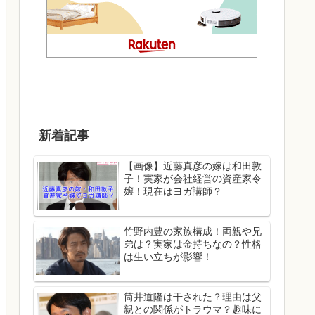
新着記事
【画像】近藤真彦の嫁は和田敦
子！実家が会社経営の資産家令
嬢！現在はヨガ講師？
竹野内豊の家族構成！両親や兄
弟は？実家は金持ちなの？性格
は生い立ちが影響！
筒井道隆は干された？理由は父
親との関係がトラウマ？趣味に