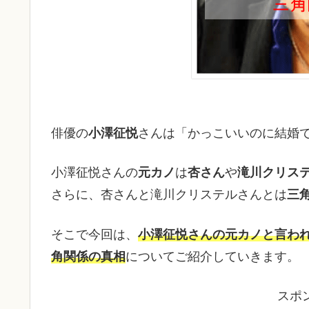
俳優の
小澤征悦
さんは「かっこいいのに結婚
小澤征悦さんの
元カノ
は
杏さん
や
滝川クリス
さらに、杏さんと滝川クリステルさんとは
三
そこで今回は、
小澤征悦さんの元カノと言わ
角関係の真相
についてご紹介していきます。
スポ