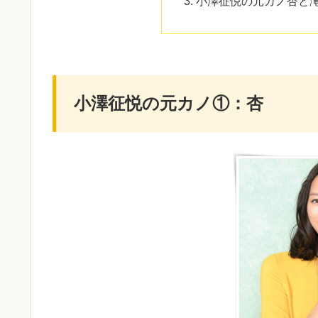
小澤征悦の元カノ杏と
小澤征悦の元カノ①：杏