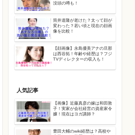
没頭の噂も！
筒井道隆が老けた？太って顔が
変わった？若い頃と現在の顔画
像を比較！
【顔画像】永島優美アナの旦那
は西谷拓！年齢や経歴は？フジ
TVディレクターの収入も！
人気記事
【画像】近藤真彦の嫁は和田敦
子！実家が会社経営の資産家令
嬢！現在はヨガ講師？
豊田大輔のwiki経歴は？高校や