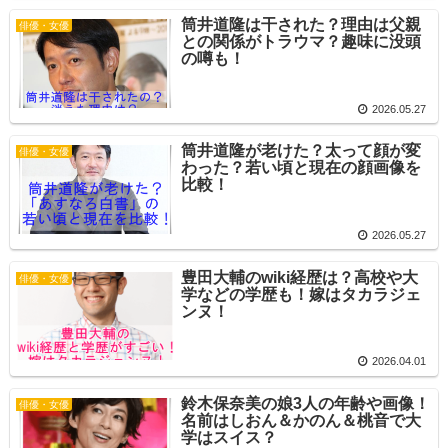
筒井道隆は干された？理由は父親
俳優・女優
との関係がトラウマ？趣味に没頭
の噂も！
2026.05.27
筒井道隆が老けた？太って顔が変
俳優・女優
わった？若い頃と現在の顔画像を
比較！
2026.05.27
豊田大輔のwiki経歴は？高校や大
俳優・女優
学などの学歴も！嫁はタカラジェ
ンヌ！
2026.04.01
鈴木保奈美の娘3人の年齢や画像！
俳優・女優
名前はしおん＆かのん＆桃音で大
学はスイス？