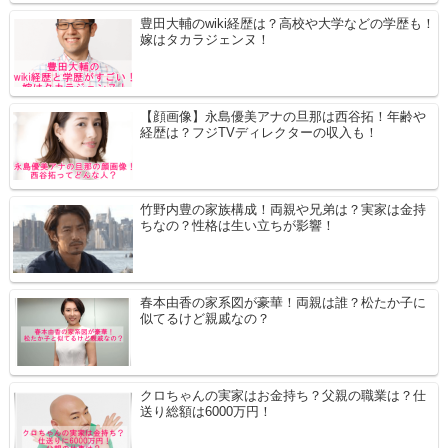
豊田大輔のwiki経歴は？高校や大学などの学歴も！
嫁はタカラジェンヌ！
【顔画像】永島優美アナの旦那は西谷拓！年齢や
経歴は？フジTVディレクターの収入も！
竹野内豊の家族構成！両親や兄弟は？実家は金持
ちなの？性格は生い立ちが影響！
春本由香の家系図が豪華！両親は誰？松たか子に
似てるけど親戚なの？
クロちゃんの実家はお金持ち？父親の職業は？仕
送り総額は6000万円！