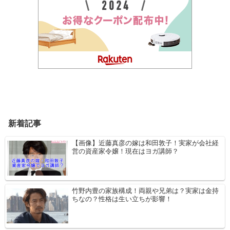
新着記事
【画像】近藤真彦の嫁は和田敦子！実家が会社経
営の資産家令嬢！現在はヨガ講師？
竹野内豊の家族構成！両親や兄弟は？実家は金持
ちなの？性格は生い立ちが影響！