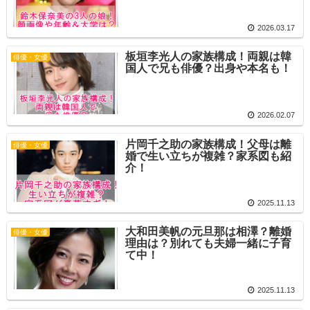
2026.03.17
板垣李光人の家族構成！両親は韓
俳優・女優
国人で兄も俳優？出身や本名も！
2026.02.07
片岡千之助の家族構成！父母は離
俳優・女優
婚で生い立ちが複雑？家系図も紹
介！
2025.11.13
大和田美帆の元旦那は相澤？離婚
俳優・女優
理由は？別れても夫婦一緒に子育
て中！
2025.11.13