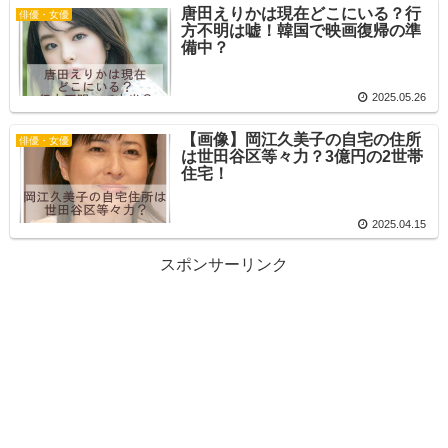
唐田えりかは現在どこにいる？行
俳優・女優
方不明は嘘！韓国で映画復帰の準
備中？
2025.05.26
【画像】岡江久美子の自宅の住所
俳優・女優
は世田谷区等々力？3億円の2世帯
住宅！
2025.04.15
スポンサーリンク