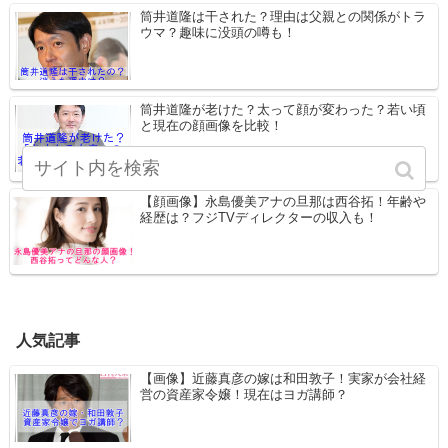
筒井道隆は干された？理由は父親との関係がトラ
ウマ？趣味に没頭の噂も！
筒井道隆が老けた？太って顔が変わった？若い頃
と現在の顔画像を比較！
【顔画像】永島優美アナの旦那は西谷拓！年齢や
経歴は？フジTVディレクターの収入も！
人気記事
【画像】近藤真彦の嫁は和田敦子！実家が会社経
営の資産家令嬢！現在はヨガ講師？