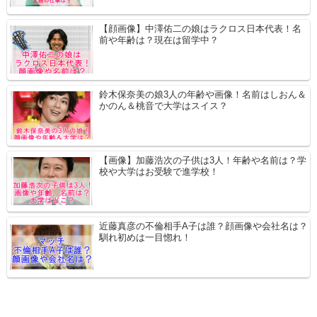
【顔画像】中澤佑二の娘はラクロス日本代表！名
前や年齢は？現在は留学中？
鈴木保奈美の娘3人の年齢や画像！名前はしおん＆
かのん＆桃音で大学はスイス？
【画像】加藤浩次の子供は3人！年齢や名前は？学
校や大学はお受験で進学校！
近藤真彦の不倫相手A子は誰？顔画像や会社名は？
馴れ初めは一目惚れ！