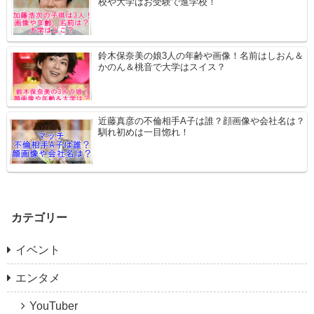
校や大学はお受験で進学校！
鈴木保奈美の娘3人の年齢や画像！名前はしおん＆
かのん＆桃音で大学はスイス？
近藤真彦の不倫相手A子は誰？顔画像や会社名は？
馴れ初めは一目惚れ！
カテゴリー
イベント
エンタメ
YouTuber