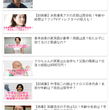
【顔画像】永島優美アナの旦那は西谷拓！年齢や
経歴は？フジTVディレクターの収入も！
春本由香の家系図が豪華！両親は誰？松たか子に
似てるけど親戚なの？
クロちゃんの実家はお金持ち？父親の職業は？仕
送り総額は6000万円！
【顔画像】中澤佑二の娘はラクロス日本代表！名
前や年齢は？現在は留学中？
【画像】加藤浩次の子供は3人！年齢や名前は？学