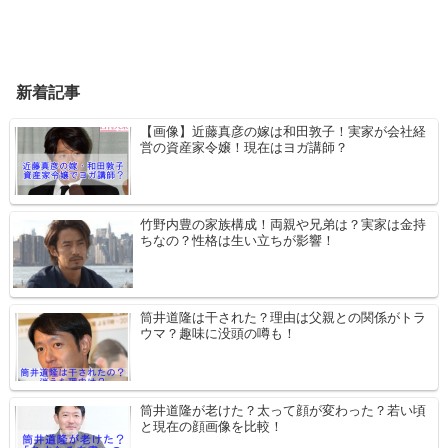
新着記事
【画像】近藤真彦の嫁は和田敦子！実家が会社経
営の資産家令嬢！現在はヨガ講師？
竹野内豊の家族構成！両親や兄弟は？実家は金持
ちなの？性格は生い立ちが影響！
筒井道隆は干された？理由は父親との関係がトラ
ウマ？趣味に没頭の噂も！
筒井道隆が老けた？太って顔が変わった？若い頃
と現在の顔画像を比較！