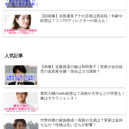
【顔画像】永島優美アナの旦那は西谷拓！年齢や
経歴は？フジTVディレクターの収入も！
人気記事
【画像】近藤真彦の嫁は和田敦子！実家が会社経
営の資産家令嬢！現在はヨガ講師？
豊田大輔のwiki経歴は？高校や大学などの学歴も！
嫁はタカラジェンヌ！
竹野内豊の家族構成！両親や兄弟は？実家は金持
ちなの？性格は生い立ちが影響！