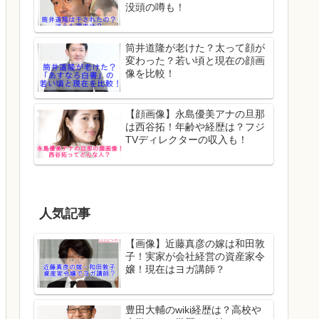
没頭の噂も！
筒井道隆が老けた？太って顔が
変わった？若い頃と現在の顔画
像を比較！
【顔画像】永島優美アナの旦那
は西谷拓！年齢や経歴は？フジ
TVディレクターの収入も！
人気記事
【画像】近藤真彦の嫁は和田敦
子！実家が会社経営の資産家令
嬢！現在はヨガ講師？
豊田大輔のwiki経歴は？高校や