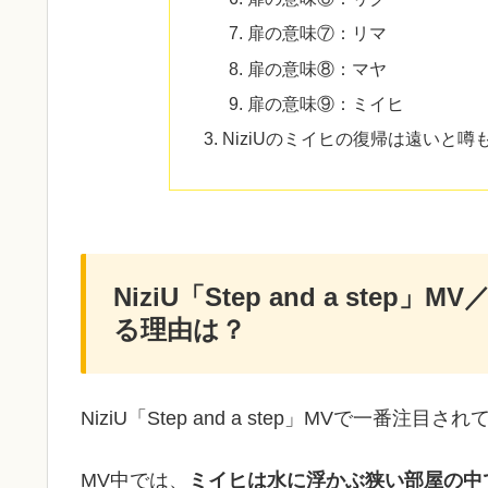
扉の意味⑦：リマ
扉の意味⑧：マヤ
扉の意味⑨：ミイヒ
NiziUのミイヒの復帰は遠いと噂
NiziU「Step and a s
る理由は？
NiziU「Step and a step」MVで一番注
MV中では、
ミイヒは水に浮かぶ狭い部屋の中