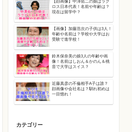
【顔画像】中澤佑二の娘はラク
ロス日本代表！名前や年齢は？
現在は留学中？
【画像】加藤浩次の子供は3人！
年齢や名前は？学校や大学はお
受験で進学校！
鈴木保奈美の娘3人の年齢や画
像！名前はしおん＆かのん＆桃
音で大学はスイス？
近藤真彦の不倫相手A子は誰？
顔画像や会社名は？馴れ初めは
一目惚れ！
カテゴリー