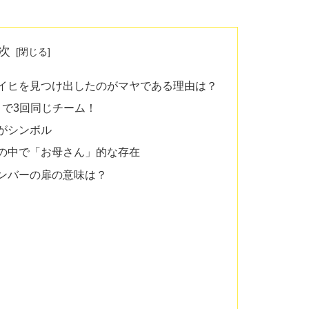
次
p」MV／ミイヒを見つけ出したのがマヤである理由は？
で3回同じチーム！
鳥がシンボル
ーの中で「お母さん」的な存在
」MV／メンバーの扉の意味は？