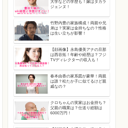
大学などの学歴も！嫁はタカラ
ジェンヌ！
竹野内豊の家族構成！両親や兄
弟は？実家は金持ちなの？性格
は生い立ちが影響！
【顔画像】永島優美アナの旦那
は西谷拓！年齢や経歴は？フジ
TVディレクターの収入も！
春本由香の家系図が豪華！両親
は誰？松たか子に似てるけど親
戚なの？
クロちゃんの実家はお金持ち？
父親の職業は？仕送り総額は
6000万円！