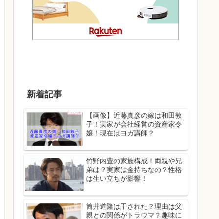
新着記事
【画像】近藤真彦の嫁は和田敦
子！実家が会社経営の資産家令
嬢！現在はヨガ講師？
竹野内豊の家族構成！両親や兄
弟は？実家は金持ちなの？性格
は生い立ちが影響！
筒井道隆は干された？理由は父
親との関係がトラウマ？趣味に