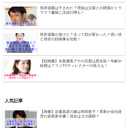
筒井道隆は干された？理由は父親との関係がトラ
ウマ？趣味に没頭の噂も！
筒井道隆が老けた？太って顔が変わった？若い頃
と現在の顔画像を比較！
【顔画像】永島優美アナの旦那は西谷拓！年齢や
経歴は？フジTVディレクターの収入も！
人気記事
【画像】近藤真彦の嫁は和田敦子！実家が会社経
営の資産家令嬢！現在はヨガ講師？