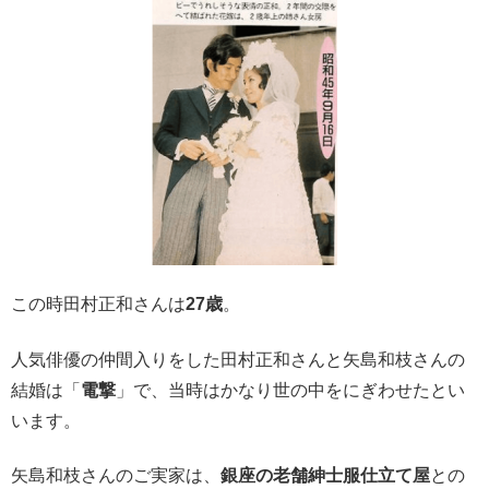
この時田村正和さんは
27歳
。
人気俳優の仲間入りをした田村正和さんと矢島和枝さんの
結婚は「
電撃
」で、当時はかなり世の中をにぎわせたとい
います。
矢島和枝さんのご実家は、
銀座の老舗紳士服仕立て屋
との