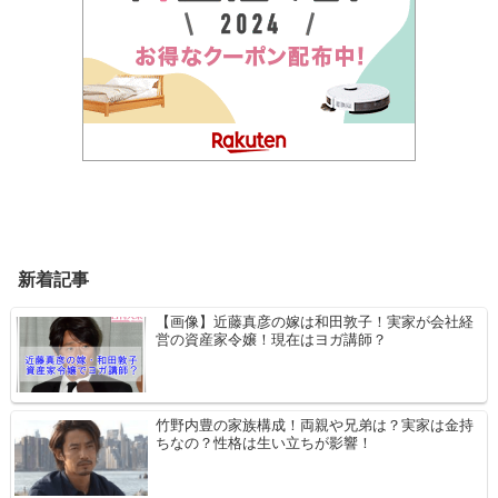
新着記事
【画像】近藤真彦の嫁は和田敦子！実家が会社経
営の資産家令嬢！現在はヨガ講師？
竹野内豊の家族構成！両親や兄弟は？実家は金持
ちなの？性格は生い立ちが影響！