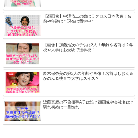
【顔画像】中澤佑二の娘はラクロス日本代表！名
前や年齢は？現在は留学中？
【画像】加藤浩次の子供は3人！年齢や名前は？学
校や大学はお受験で進学校！
鈴木保奈美の娘3人の年齢や画像！名前はしおん＆
かのん＆桃音で大学はスイス？
近藤真彦の不倫相手A子は誰？顔画像や会社名は？
馴れ初めは一目惚れ！