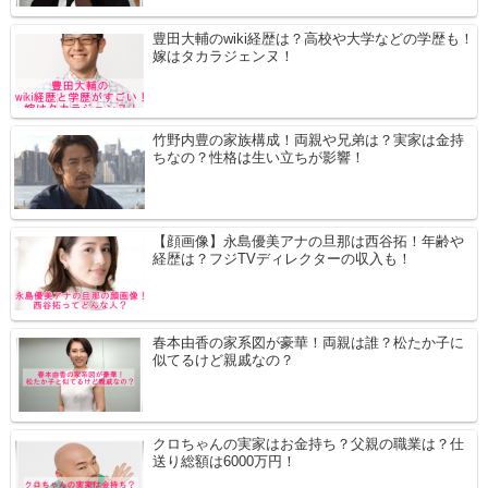
豊田大輔のwiki経歴は？高校や大学などの学歴も！
嫁はタカラジェンヌ！
竹野内豊の家族構成！両親や兄弟は？実家は金持
ちなの？性格は生い立ちが影響！
【顔画像】永島優美アナの旦那は西谷拓！年齢や
経歴は？フジTVディレクターの収入も！
春本由香の家系図が豪華！両親は誰？松たか子に
似てるけど親戚なの？
クロちゃんの実家はお金持ち？父親の職業は？仕
送り総額は6000万円！