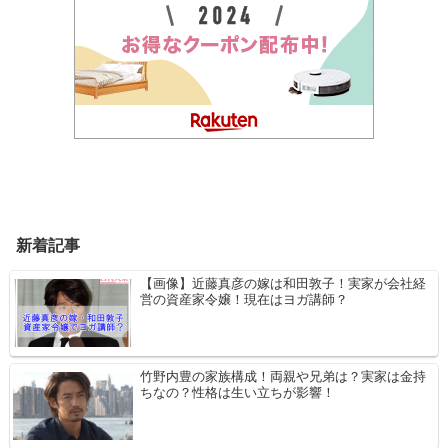
新着記事
【画像】近藤真彦の嫁は和田敦子！実家が会社経
営の資産家令嬢！現在はヨガ講師？
竹野内豊の家族構成！両親や兄弟は？実家は金持
ちなの？性格は生い立ちが影響！