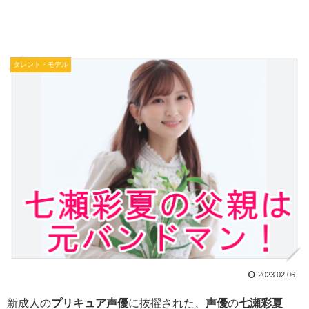
タレント・モデル
2023.02.06
新成人の
プリキュア声優
に抜擢された、
声優
の
七瀬彩夏