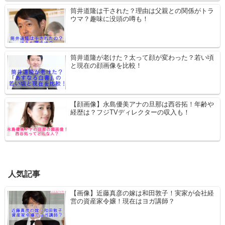
筒井道隆は干された？理由は父親との関係がトラ
ウマ？趣味に没頭の噂も！
筒井道隆が老けた？太って顔が変わった？若い頃
と現在の顔画像を比較！
【顔画像】永島優美アナの旦那は西谷拓！年齢や
経歴は？フジTVディレクターの収入も！
人気記事
【画像】近藤真彦の嫁は和田敦子！実家が会社経
営の資産家令嬢！現在はヨガ講師？