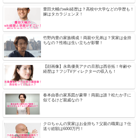
豊田大輔のwiki経歴は？高校や大学などの学歴も！
嫁はタカラジェンヌ！
竹野内豊の家族構成！両親や兄弟は？実家は金持
ちなの？性格は生い立ちが影響！
【顔画像】永島優美アナの旦那は西谷拓！年齢や
経歴は？フジTVディレクターの収入も！
春本由香の家系図が豪華！両親は誰？松たか子に
似てるけど親戚なの？
クロちゃんの実家はお金持ち？父親の職業は？仕
送り総額は6000万円！