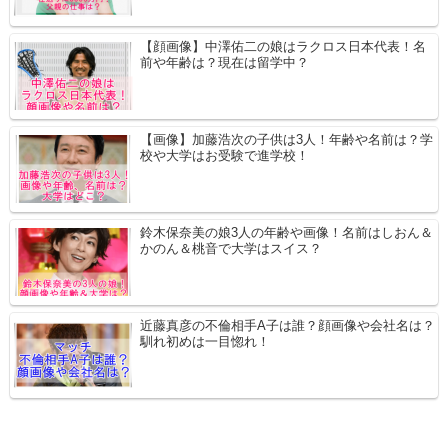
【顔画像】中澤佑二の娘はラクロス日本代表！名
前や年齢は？現在は留学中？
【画像】加藤浩次の子供は3人！年齢や名前は？学
校や大学はお受験で進学校！
鈴木保奈美の娘3人の年齢や画像！名前はしおん＆
かのん＆桃音で大学はスイス？
近藤真彦の不倫相手A子は誰？顔画像や会社名は？
馴れ初めは一目惚れ！