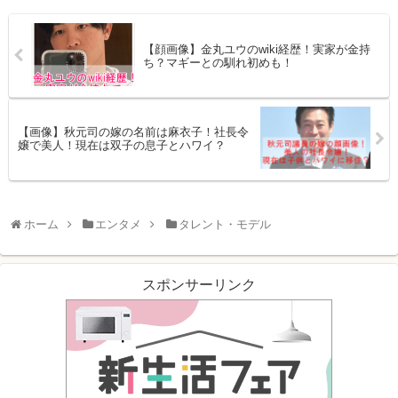
【顔画像】金丸ユウのwiki経歴！実家が金持
ち？マギーとの馴れ初めも！
【画像】秋元司の嫁の名前は麻衣子！社長令
嬢で美人！現在は双子の息子とハワイ？
ホーム
エンタメ
タレント・モデル
スポンサーリンク