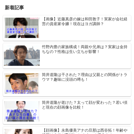
新着記事
【画像】近藤真彦の嫁は和田敦子！実家が会社経
営の資産家令嬢！現在はヨガ講師？
竹野内豊の家族構成！両親や兄弟は？実家は金持
ちなの？性格は生い立ちが影響！
筒井道隆は干された？理由は父親との関係がトラ
ウマ？趣味に没頭の噂も！
筒井道隆が老けた？太って顔が変わった？若い頃
と現在の顔画像を比較！
【顔画像】永島優美アナの旦那は西谷拓！年齢や