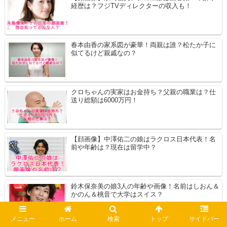
経歴は？フジTVディレクターの収入も！
春本由香の家系図が豪華！両親は誰？松たか子に
似てるけど親戚なの？
クロちゃんの実家はお金持ち？父親の職業は？仕
送り総額は6000万円！
【顔画像】中澤佑二の娘はラクロス日本代表！名
前や年齢は？現在は留学中？
鈴木保奈美の娘3人の年齢や画像！名前はしおん＆
かのん＆桃音で大学はスイス？
メニュー
ホーム
検索
トップ
サイドバー