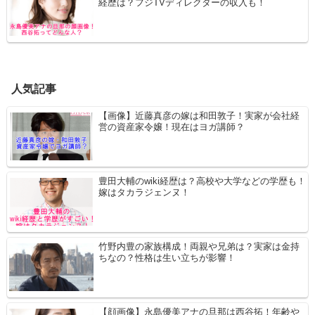
経歴は？フジTVディレクターの収入も！
人気記事
【画像】近藤真彦の嫁は和田敦子！実家が会社経
営の資産家令嬢！現在はヨガ講師？
豊田大輔のwiki経歴は？高校や大学などの学歴も！
嫁はタカラジェンヌ！
竹野内豊の家族構成！両親や兄弟は？実家は金持
ちなの？性格は生い立ちが影響！
【顔画像】永島優美アナの旦那は西谷拓！年齢や