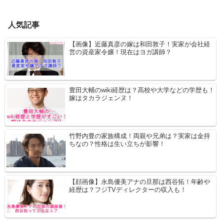
人気記事
【画像】近藤真彦の嫁は和田敦子！実家が会社経
営の資産家令嬢！現在はヨガ講師？
豊田大輔のwiki経歴は？高校や大学などの学歴も！
嫁はタカラジェンヌ！
竹野内豊の家族構成！両親や兄弟は？実家は金持
ちなの？性格は生い立ちが影響！
【顔画像】永島優美アナの旦那は西谷拓！年齢や
経歴は？フジTVディレクターの収入も！