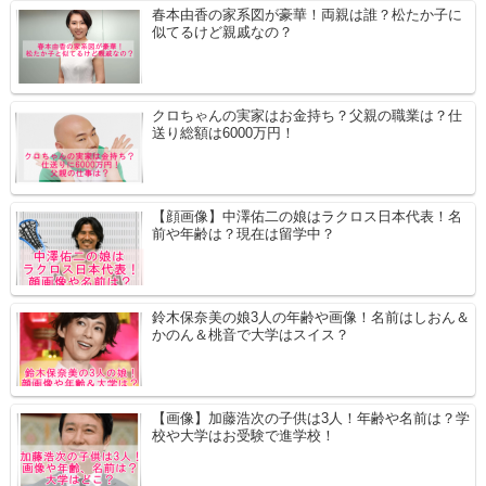
春本由香の家系図が豪華！両親は誰？松たか子に
似てるけど親戚なの？
クロちゃんの実家はお金持ち？父親の職業は？仕
送り総額は6000万円！
【顔画像】中澤佑二の娘はラクロス日本代表！名
前や年齢は？現在は留学中？
鈴木保奈美の娘3人の年齢や画像！名前はしおん＆
かのん＆桃音で大学はスイス？
【画像】加藤浩次の子供は3人！年齢や名前は？学
校や大学はお受験で進学校！