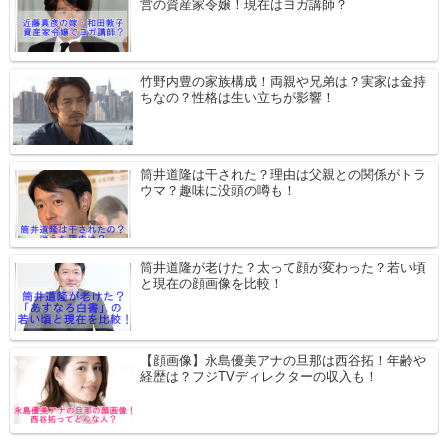
営の資産家令嬢！現在はヨガ講師？
竹野内豊の家族構成！両親や兄弟は？実家は金持
ちなの？性格は生い立ちが影響！
筒井道隆は干された？理由は父親との関係がトラ
ウマ？趣味に没頭の噂も！
筒井道隆が老けた？太って顔が変わった？若い頃
と現在の顔画像を比較！
【顔画像】永島優美アナの旦那は西谷拓！年齢や
経歴は？フジTVディレクターの収入も！