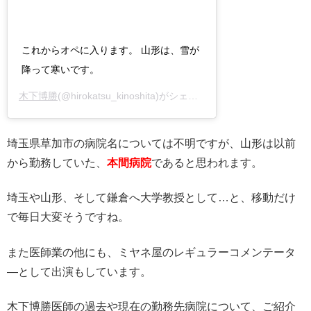
これからオペに入ります。 山形は、雪が
降って寒いです。
木下博勝
(@hirokatsu_kinoshita)がシェアした投稿 –
2019年11月
埼玉県草加市の病院名については不明ですが、山形は以前
から勤務していた、
本間病院
であると思われます。
埼玉や山形、そして鎌倉へ大学教授として…と、移動だけ
で毎日大変そうですね。
また医師業の他にも、ミヤネ屋のレギュラーコメンテータ
―として出演もしています。
木下博勝医師の過去や現在の勤務先病院について、ご紹介