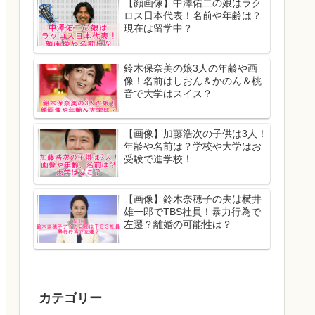
【顔画像】中澤佑二の娘はラク
ロス日本代表！名前や年齢は？
現在は留学中？
鈴木保奈美の娘3人の年齢や画
像！名前はしおん＆かのん＆桃
音で大学はスイス？
【画像】加藤浩次の子供は3人！
年齢や名前は？学校や大学はお
受験で進学校！
【画像】鈴木奈穂子の夫は横井
雄一郎でTBS社員！暴力行為で
左遷？離婚の可能性は？
カテゴリー