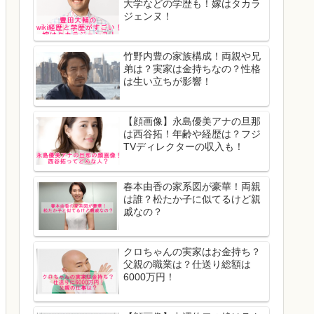
大学などの学歴も！嫁はタカラ
ジェンヌ！
竹野内豊の家族構成！両親や兄
弟は？実家は金持ちなの？性格
は生い立ちが影響！
【顔画像】永島優美アナの旦那
は西谷拓！年齢や経歴は？フジ
TVディレクターの収入も！
春本由香の家系図が豪華！両親
は誰？松たか子に似てるけど親
戚なの？
クロちゃんの実家はお金持ち？
父親の職業は？仕送り総額は
6000万円！