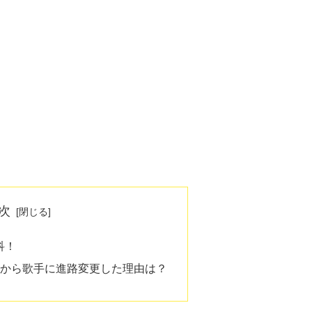
次
科！
家から歌手に進路変更した理由は？