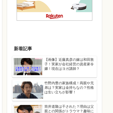
新着記事
【画像】近藤真彦の嫁は和田敦
子！実家が会社経営の資産家令
嬢！現在はヨガ講師？
竹野内豊の家族構成！両親や兄
弟は？実家は金持ちなの？性格
は生い立ちが影響！
筒井道隆は干された？理由は父
親との関係がトラウマ？趣味に