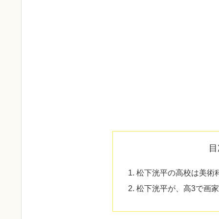
目
松下洸平の高校は美術
松下洸平が、高3で画