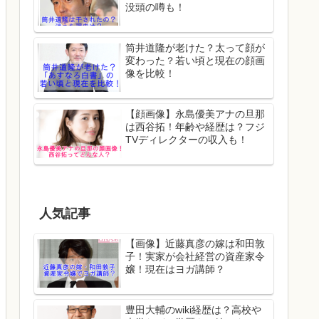
没頭の噂も！
筒井道隆が老けた？太って顔が
変わった？若い頃と現在の顔画
像を比較！
【顔画像】永島優美アナの旦那
は西谷拓！年齢や経歴は？フジ
TVディレクターの収入も！
人気記事
【画像】近藤真彦の嫁は和田敦
子！実家が会社経営の資産家令
嬢！現在はヨガ講師？
豊田大輔のwiki経歴は？高校や