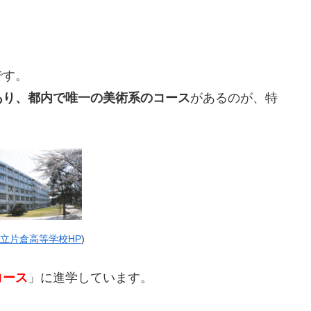
です。
あり、都内で唯一の美術系のコース
があるのが、特
立片倉高等学校HP
)
コース
」に進学しています。