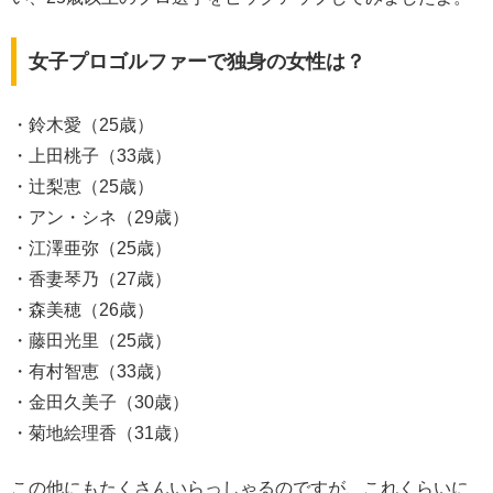
女子プロゴルファーで独身の女性は？
・鈴木愛（25歳）
・上田桃子（33歳）
・辻梨恵（25歳）
・アン・シネ（29歳）
・江澤亜弥（25歳）
・香妻琴乃（27歳）
・森美穂（26歳）
・藤田光里（25歳）
・有村智恵（33歳）
・金田久美子（30歳）
・菊地絵理香（31歳）
この他にもたくさんいらっしゃるのですが、これくらいに