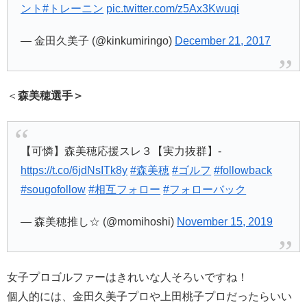
ント
#トレーニン
pic.twitter.com/z5Ax3Kwuqi
— 金田久美子 (@kinkumiringo)
December 21, 2017
＜
森美穂選手＞
【可憐】森美穂応援スレ３【実力抜群】-
https://t.co/6jdNsITk8y
#森美穂
#ゴルフ
#followback
#sougofollow
#相互フォロー
#フォローバック
— 森美穂推し☆ (@momihoshi)
November 15, 2019
女子プロゴルファーはきれいな人そろいですね！
個人的には、金田久美子プロや上田桃子プロだったらいい