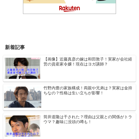
新着記事
【画像】近藤真彦の嫁は和田敦子！実家が会社経
営の資産家令嬢！現在はヨガ講師？
竹野内豊の家族構成！両親や兄弟は？実家は金持
ちなの？性格は生い立ちが影響！
筒井道隆は干された？理由は父親との関係がトラ
ウマ？趣味に没頭の噂も！