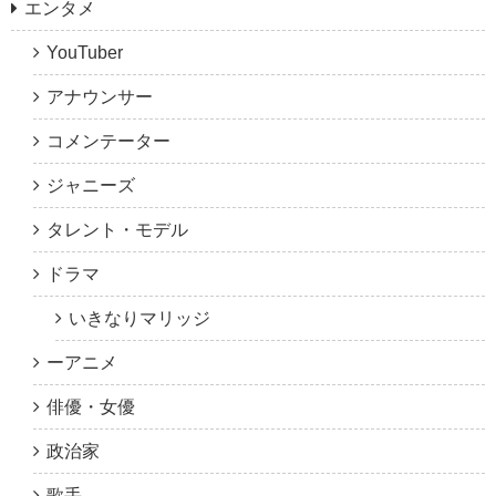
エンタメ
YouTuber
アナウンサー
コメンテーター
ジャニーズ
タレント・モデル
ドラマ
いきなりマリッジ
ーアニメ
俳優・女優
政治家
歌手