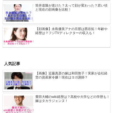
筒井道隆が老けた？太って顔が変わった？若い頃
と現在の顔画像を比較！
【顔画像】永島優美アナの旦那は西谷拓！年齢や
経歴は？フジTVディレクターの収入も！
人気記事
【画像】近藤真彦の嫁は和田敦子！実家が会社経
営の資産家令嬢！現在はヨガ講師？
豊田大輔のwiki経歴は？高校や大学などの学歴も！
嫁はタカラジェンヌ！