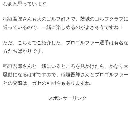
なあと思っています。
稲垣吾郎さんも大のゴルフ好きで、茨城のゴルフクラブに
通っているので、一緒に楽しめるのがよさそうですね！
ただ、こちらでご紹介した、プロゴルファー選手は有名な
方たちばかりです。
稲垣吾郎さんと一緒にいるところを見かけたら、かなり大
騒動になるはずですので、稲垣吾郎さんとプロゴルファー
との交際は、ガセの可能性もありますね。
スポンサーリンク