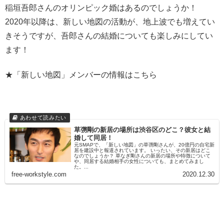
稲垣吾郎さんのオリンピック婚はあるのでしょうか！
2020年以降は、新しい地図の活動が、地上波でも増えてい
きそうですが、吾郎さんの結婚についても楽しみにしてい
ます！
★「新しい地図」メンバーの情報はこちら
草彅剛の新居の場所は渋谷区のどこ？彼女と結
婚して同居！
元SMAPで、「新しい地図」の草彅剛さんが、20億円の自宅新
居を建設中と報道されています。 いったい、その新居はどこ
なのでしょうか？ 草なぎ剛さんの新居の場所や特徴について
や、同居する結婚相手の女性についても、まとめてみまし
た。...
free-workstyle.com
2020.12.30