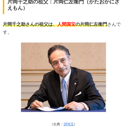
片岡千之助の祖父：片岡仁左衛門（かたおかにざ
えもん）
片岡千之助さんの祖父は、
人間国宝
の片岡仁左衛門
さんで
す。
（出典：
SPICE
）