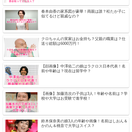
春本由香の家系図が豪華！両親は誰？松たか子に
似てるけど親戚なの？
クロちゃんの実家はお金持ち？父親の職業は？仕
送り総額は6000万円！
【顔画像】中澤佑二の娘はラクロス日本代表！名
前や年齢は？現在は留学中？
【画像】加藤浩次の子供は3人！年齢や名前は？学
校や大学はお受験で進学校！
鈴木保奈美の娘3人の年齢や画像！名前はしおん＆
かのん＆桃音で大学はスイス？