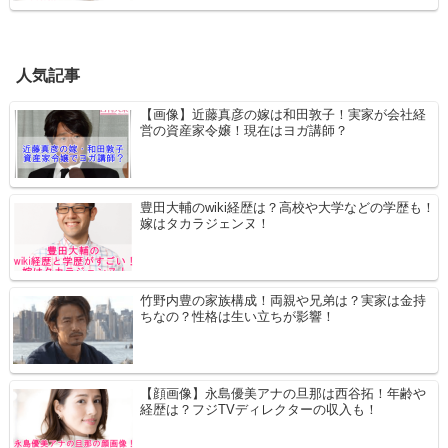
人気記事
【画像】近藤真彦の嫁は和田敦子！実家が会社経
営の資産家令嬢！現在はヨガ講師？
豊田大輔のwiki経歴は？高校や大学などの学歴も！
嫁はタカラジェンヌ！
竹野内豊の家族構成！両親や兄弟は？実家は金持
ちなの？性格は生い立ちが影響！
【顔画像】永島優美アナの旦那は西谷拓！年齢や
経歴は？フジTVディレクターの収入も！