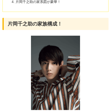
片岡千之助の家系図が豪華！
片岡千之助の家族構成！