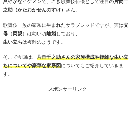
爽やかなイケメンで、若き歌舞伎俳優として注目の
片岡千
之助（かたおかせんのすけ）
さん。
歌舞伎一族の家系に生まれたサラブレッドですが、実は
父
母
（
両親
）は幼い頃
離婚
しており、
生い立ち
は複雑のようです。
そこで今回は、
片岡千之助さんの家族構成や複雑な生い立
ちについてや豪華な家系図
についてもご紹介していきま
す。
スポンサーリンク