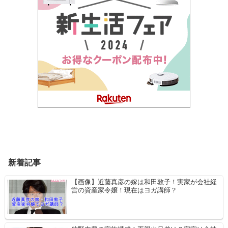
新着記事
【画像】近藤真彦の嫁は和田敦子！実家が会社経
営の資産家令嬢！現在はヨガ講師？