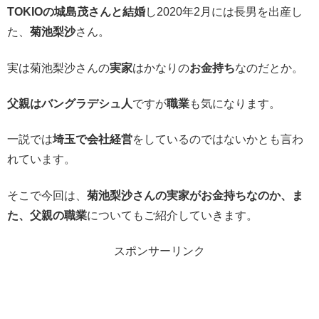
TOKIOの城島茂さんと結婚
し2020年2月には長男を出産し
た、
菊池梨沙
さん。
実は菊池梨沙さんの
実家
はかなりの
お金持ち
なのだとか。
父親はバングラデシュ人
ですが
職業
も気になります。
一説では
埼玉で会社経営
をしているのではないかとも言わ
れています。
そこで今回は、
菊池梨沙さんの実家がお金持ちなのか、ま
た、父親の職業
についてもご紹介していきます。
スポンサーリンク