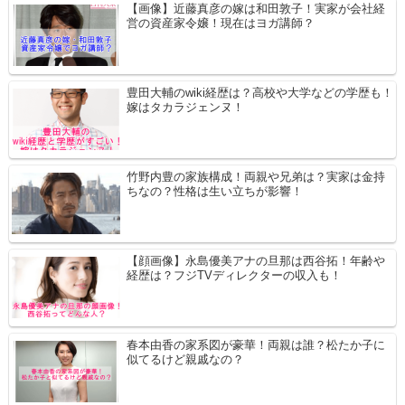
【画像】近藤真彦の嫁は和田敦子！実家が会社経
営の資産家令嬢！現在はヨガ講師？
豊田大輔のwiki経歴は？高校や大学などの学歴も！
嫁はタカラジェンヌ！
竹野内豊の家族構成！両親や兄弟は？実家は金持
ちなの？性格は生い立ちが影響！
【顔画像】永島優美アナの旦那は西谷拓！年齢や
経歴は？フジTVディレクターの収入も！
春本由香の家系図が豪華！両親は誰？松たか子に
似てるけど親戚なの？