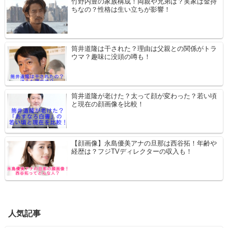
竹野内豊の家族構成！両親や兄弟は？実家は金持
ちなの？性格は生い立ちが影響！
筒井道隆は干された？理由は父親との関係がトラ
ウマ？趣味に没頭の噂も！
筒井道隆が老けた？太って顔が変わった？若い頃
と現在の顔画像を比較！
【顔画像】永島優美アナの旦那は西谷拓！年齢や
経歴は？フジTVディレクターの収入も！
人気記事