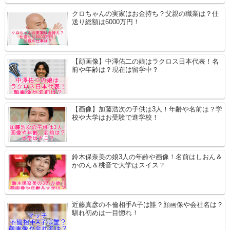
クロちゃんの実家はお金持ち？父親の職業は？仕
送り総額は6000万円！
【顔画像】中澤佑二の娘はラクロス日本代表！名
前や年齢は？現在は留学中？
【画像】加藤浩次の子供は3人！年齢や名前は？学
校や大学はお受験で進学校！
鈴木保奈美の娘3人の年齢や画像！名前はしおん＆
かのん＆桃音で大学はスイス？
近藤真彦の不倫相手A子は誰？顔画像や会社名は？
馴れ初めは一目惚れ！