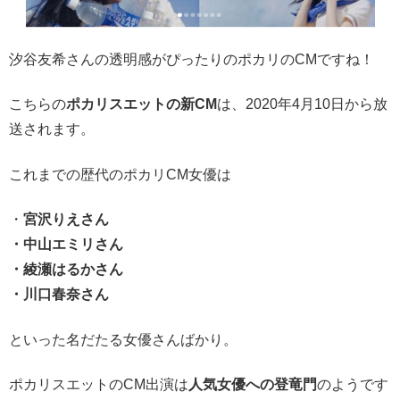
汐谷友希さんの透明感がぴったりのポカリのCMですね！
こちらの
ポカリスエットの新CM
は、2020年4月10日から放
送されます。
これまでの歴代のポカリCM女優は
・
宮沢りえさん
・中山エミリさん
・綾瀬はるかさん
・川口春奈さん
といった名だたる女優さんばかり。
ポカリスエットのCM出演は
人気女優への登竜門
のようです