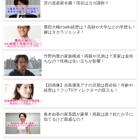
営の資産家令嬢！現在はヨガ講師？
豊田大輔のwiki経歴は？高校や大学などの学歴も！
嫁はタカラジェンヌ！
竹野内豊の家族構成！両親や兄弟は？実家は金持
ちなの？性格は生い立ちが影響！
【顔画像】永島優美アナの旦那は西谷拓！年齢や
経歴は？フジTVディレクターの収入も！
春本由香の家系図が豪華！両親は誰？松たか子に
似てるけど親戚なの？