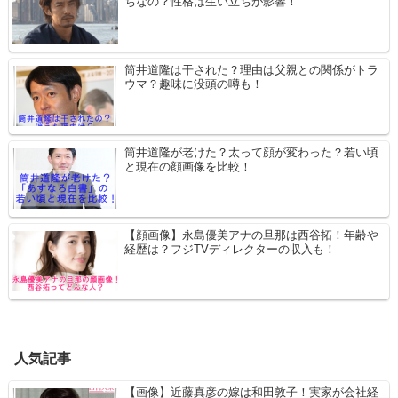
ちなの？性格は生い立ちが影響！
筒井道隆は干された？理由は父親との関係がトラ
ウマ？趣味に没頭の噂も！
筒井道隆が老けた？太って顔が変わった？若い頃
と現在の顔画像を比較！
【顔画像】永島優美アナの旦那は西谷拓！年齢や
経歴は？フジTVディレクターの収入も！
人気記事
【画像】近藤真彦の嫁は和田敦子！実家が会社経