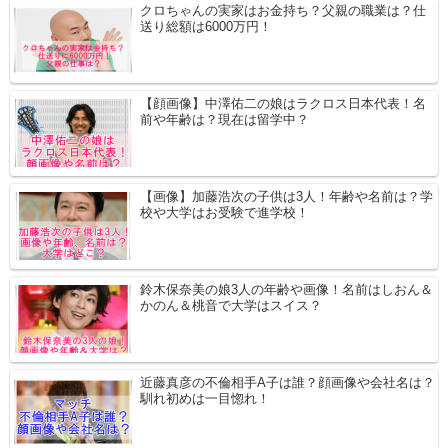
クロちゃんの実家はお金持ち？父親の職業は？仕
送り総額は6000万円！
【顔画像】中澤佑二の娘はラクロス日本代表！名
前や年齢は？現在は留学中？
【画像】加藤浩次の子供は3人！年齢や名前は？学
校や大学はお受験で進学校！
鈴木保奈美の娘3人の年齢や画像！名前はしおん＆
かのん＆桃音で大学はスイス？
近藤真彦の不倫相手A子は誰？顔画像や会社名は？
馴れ初めは一目惚れ！