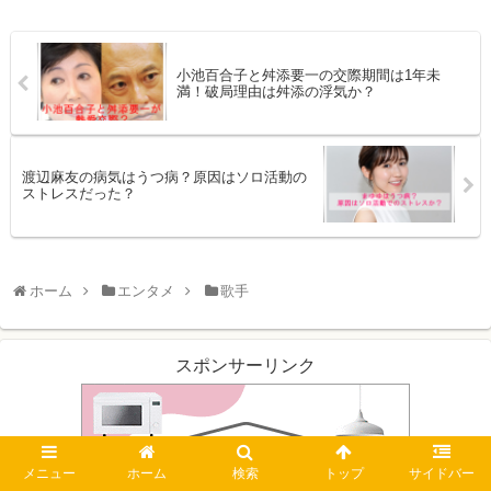
小池百合子と舛添要一の交際期間は1年未
満！破局理由は舛添の浮気か？
渡辺麻友の病気はうつ病？原因はソロ活動の
ストレスだった？
ホーム
エンタメ
歌手
スポンサーリンク
メニュー
ホーム
検索
トップ
サイドバー