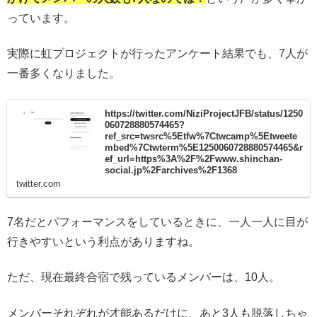
っています。
実際に虹プロジェクトが行ったアンケート結果でも、7人が
一番多くなりました。
https://twitter.com/NiziProjectJFB/status/1250
060728880574465?
ref_src=twsrc%5Etfw%7Ctwcamp%5Etweete
mbed%7Ctwterm%5E1250060728880574465&r
ef_url=https%3A%2F%2Fwww.shinchan-
social.jp%2Farchives%2F1368
twitter.com
7名だとパフォーマンスをしているときに、一人一人に目が
行きやすいという利点がありますね。
ただ、現在最終合宿で残っているメンバーは、10人。
メンバーそれぞれが才能あるだけに、あと3人も脱落しちゃ