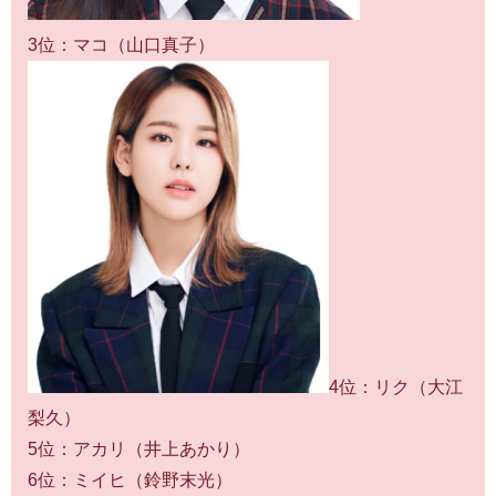
3位：マコ（山口真子）
4位：リク（大江
梨久）
5位：アカリ（井上あかり）
6位：ミイヒ（鈴野末光）