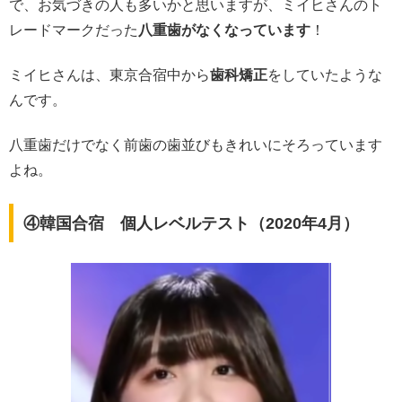
で、お気づきの人も多いかと思いますが、ミイヒさんのト
レードマークだった
八重歯がなくなっています
！
ミイヒさんは、東京合宿中から
歯科矯正
をしていたような
んです。
八重歯だけでなく前歯の歯並びもきれいにそろっています
よね。
④韓国合宿 個人レベルテスト（2020年4月）