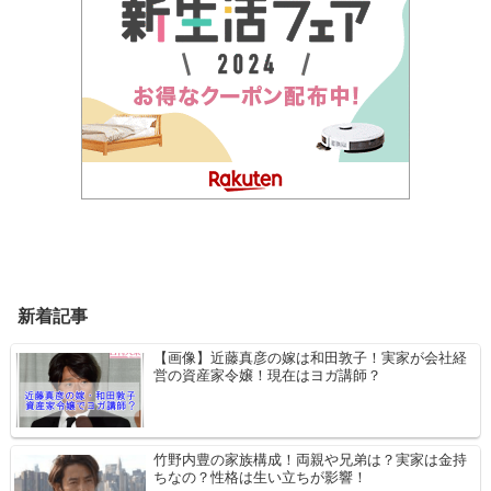
新着記事
【画像】近藤真彦の嫁は和田敦子！実家が会社経
営の資産家令嬢！現在はヨガ講師？
竹野内豊の家族構成！両親や兄弟は？実家は金持
ちなの？性格は生い立ちが影響！