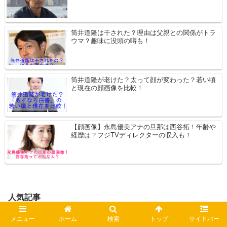
筒井道隆は干された？理由は父親との関係がトラ
ウマ？趣味に没頭の噂も！
筒井道隆が老けた？太って顔が変わった？若い頃
と現在の顔画像を比較！
【顔画像】永島優美アナの旦那は西谷拓！年齢や
経歴は？フジTVディレクターの収入も！
人気記事
【画像】近藤真彦の嫁は和田敦子！実家が会社経
メニュー
ホーム
検索
トップ
サイドバー
営の資産家令嬢！現在はヨガ講師？