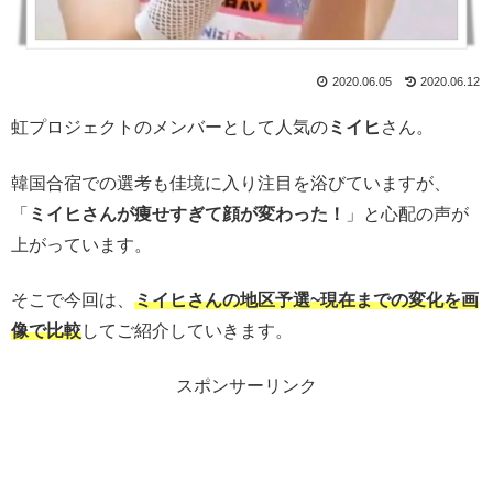
2020.06.05
2020.06.12
虹プロジェクトのメンバーとして人気の
ミイヒ
さん。
韓国合宿での選考も佳境に入り注目を浴びていますが、
「
ミイヒさんが痩せすぎて顔が変わった！
」と心配の声が
上がっています。
そこで今回は、
ミイヒさんの地区予選~現在までの変化を画
像で比較
してご紹介していきます。
スポンサーリンク