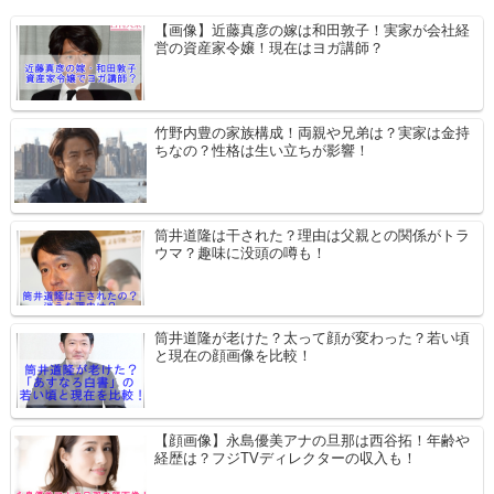
【画像】近藤真彦の嫁は和田敦子！実家が会社経
営の資産家令嬢！現在はヨガ講師？
竹野内豊の家族構成！両親や兄弟は？実家は金持
ちなの？性格は生い立ちが影響！
筒井道隆は干された？理由は父親との関係がトラ
ウマ？趣味に没頭の噂も！
筒井道隆が老けた？太って顔が変わった？若い頃
と現在の顔画像を比較！
【顔画像】永島優美アナの旦那は西谷拓！年齢や
経歴は？フジTVディレクターの収入も！