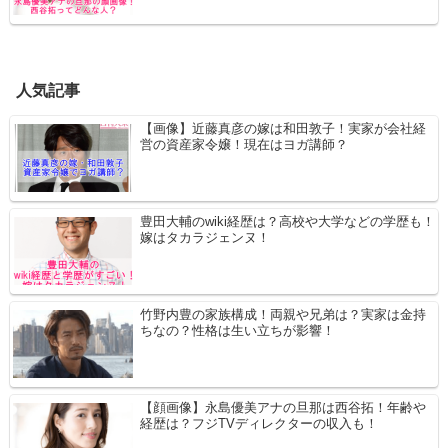
人気記事
【画像】近藤真彦の嫁は和田敦子！実家が会社経
営の資産家令嬢！現在はヨガ講師？
豊田大輔のwiki経歴は？高校や大学などの学歴も！
嫁はタカラジェンヌ！
竹野内豊の家族構成！両親や兄弟は？実家は金持
ちなの？性格は生い立ちが影響！
【顔画像】永島優美アナの旦那は西谷拓！年齢や
経歴は？フジTVディレクターの収入も！