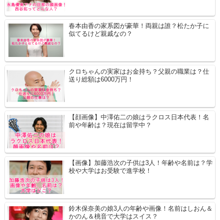
春本由香の家系図が豪華！両親は誰？松たか子に
似てるけど親戚なの？
クロちゃんの実家はお金持ち？父親の職業は？仕
送り総額は6000万円！
【顔画像】中澤佑二の娘はラクロス日本代表！名
前や年齢は？現在は留学中？
【画像】加藤浩次の子供は3人！年齢や名前は？学
校や大学はお受験で進学校！
鈴木保奈美の娘3人の年齢や画像！名前はしおん＆
かのん＆桃音で大学はスイス？