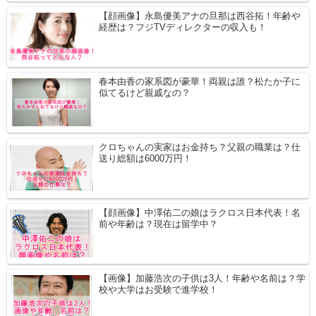
【顔画像】永島優美アナの旦那は西谷拓！年齢や
経歴は？フジTVディレクターの収入も！
春本由香の家系図が豪華！両親は誰？松たか子に
似てるけど親戚なの？
クロちゃんの実家はお金持ち？父親の職業は？仕
送り総額は6000万円！
【顔画像】中澤佑二の娘はラクロス日本代表！名
前や年齢は？現在は留学中？
【画像】加藤浩次の子供は3人！年齢や名前は？学
校や大学はお受験で進学校！