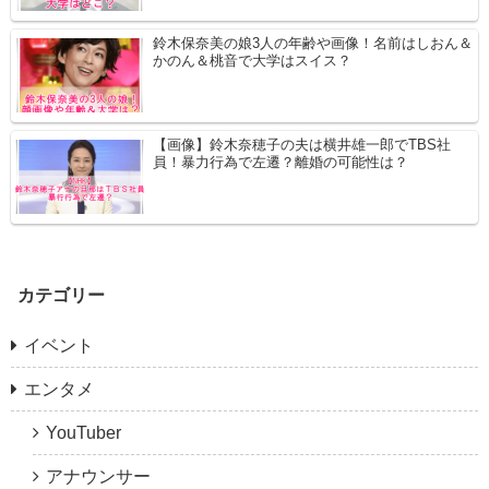
鈴木保奈美の娘3人の年齢や画像！名前はしおん＆
かのん＆桃音で大学はスイス？
【画像】鈴木奈穂子の夫は横井雄一郎でTBS社
員！暴力行為で左遷？離婚の可能性は？
カテゴリー
イベント
エンタメ
YouTuber
アナウンサー