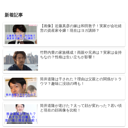
新着記事
【画像】近藤真彦の嫁は和田敦子！実家が会社経
営の資産家令嬢！現在はヨガ講師？
竹野内豊の家族構成！両親や兄弟は？実家は金持
ちなの？性格は生い立ちが影響！
筒井道隆は干された？理由は父親との関係がトラ
ウマ？趣味に没頭の噂も！
筒井道隆が老けた？太って顔が変わった？若い頃
と現在の顔画像を比較！