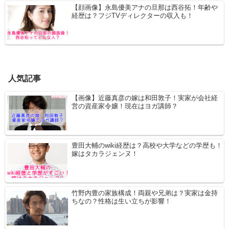
【顔画像】永島優美アナの旦那は西谷拓！年齢や
経歴は？フジTVディレクターの収入も！
人気記事
【画像】近藤真彦の嫁は和田敦子！実家が会社経
営の資産家令嬢！現在はヨガ講師？
豊田大輔のwiki経歴は？高校や大学などの学歴も！
嫁はタカラジェンヌ！
竹野内豊の家族構成！両親や兄弟は？実家は金持
ちなの？性格は生い立ちが影響！