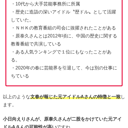
・10代から大手芸能事務所に所属
・歴史に造詣の深いアイドル〝歴ドル〟として活躍
していた。
・ＮＨＫの教育番組の司会に抜擢されたことがある
・原泰久さんとは2012年頃に、中国の歴史に関する
教養番組で共演している
・ある人気ランキングで１位にもなったことがあ
る。
・2020年の春に芸能界を引退して、今は別の仕事に
ちている
以上のような
文春が報じた元アイドルAさんの特徴と一致
し
ます。
小日向えりさんが、原泰久さんが二股をかけていた元アイ
ドルAさんの可能性が高い
ですね。