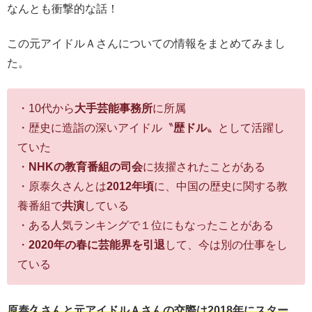
なんとも衝撃的な話！
この元アイドルＡさんについての情報をまとめてみまし
た。
・10代から
大手芸能事務所
に所属
・歴史に造詣の深いアイドル〝
歴ドル
〟として活躍し
ていた
・
NHKの教育番組の司会
に抜擢されたことがある
・原泰久さんとは
2012年頃
に、中国の歴史に関する教
養番組で
共演
している
・ある人気ランキングで１位にもなったことがある
・
2020年の春に芸能界を引退
して、今は別の仕事をし
ている
原泰久さんと元アイドルＡさんの交際は2018年にスター