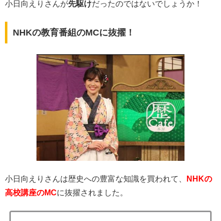
小日向えりさんが
先駆け
だったのではないでしょうか！
NHKの教育番組のMCに抜擢！
小日向えりさんは歴史への豊富な知識を買われて、
NHKの
高校講座のMC
に抜擢されました。