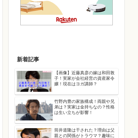
新着記事
【画像】近藤真彦の嫁は和田敦
子！実家が会社経営の資産家令
嬢！現在はヨガ講師？
竹野内豊の家族構成！両親や兄
弟は？実家は金持ちなの？性格
は生い立ちが影響！
筒井道隆は干された？理由は父
親との関係がトラウマ？趣味に