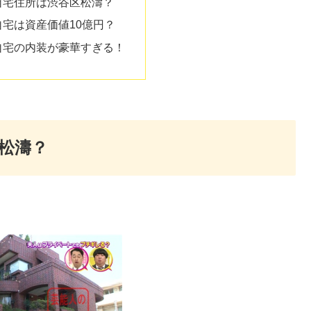
自宅住所は渋谷区松濤？
宅は資産価値10億円？
自宅の内装が豪華すぎる！
松濤？