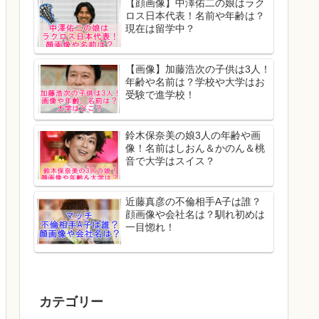
【顔画像】中澤佑二の娘はラク
ロス日本代表！名前や年齢は？
現在は留学中？
【画像】加藤浩次の子供は3人！
年齢や名前は？学校や大学はお
受験で進学校！
鈴木保奈美の娘3人の年齢や画
像！名前はしおん＆かのん＆桃
音で大学はスイス？
近藤真彦の不倫相手A子は誰？
顔画像や会社名は？馴れ初めは
一目惚れ！
カテゴリー