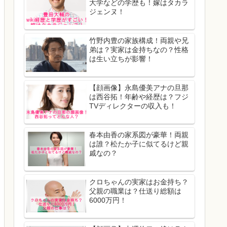
大学などの学歴も！嫁はタカラ
ジェンヌ！
竹野内豊の家族構成！両親や兄
弟は？実家は金持ちなの？性格
は生い立ちが影響！
【顔画像】永島優美アナの旦那
は西谷拓！年齢や経歴は？フジ
TVディレクターの収入も！
春本由香の家系図が豪華！両親
は誰？松たか子に似てるけど親
戚なの？
クロちゃんの実家はお金持ち？
父親の職業は？仕送り総額は
6000万円！