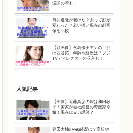
没頭の噂も！
筒井道隆が老けた？太って顔が
変わった？若い頃と現在の顔画
像を比較！
【顔画像】永島優美アナの旦那
は西谷拓！年齢や経歴は？フジ
TVディレクターの収入も！
人気記事
【画像】近藤真彦の嫁は和田敦
子！実家が会社経営の資産家令
嬢！現在はヨガ講師？
豊田大輔のwiki経歴は？高校や