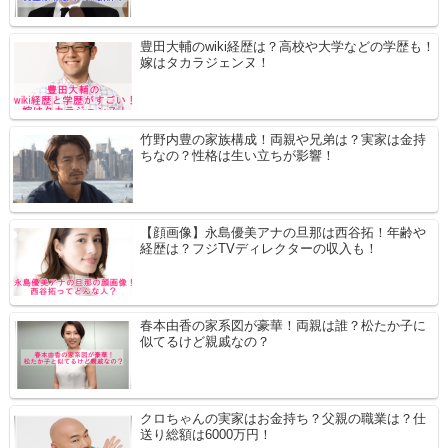
豊田大輔のwiki経歴は？高校や大学などの学歴も！
嫁はタカラジェンヌ！
竹野内豊の家族構成！両親や兄弟は？実家は金持
ちなの？性格は生い立ちが影響！
【顔画像】永島優美アナの旦那は西谷拓！年齢や
経歴は？フジTVディレクターの収入も！
春本由香の家系図が豪華！両親は誰？松たか子に
似てるけど親戚なの？
クロちゃんの実家はお金持ち？父親の職業は？仕
送り総額は6000万円！