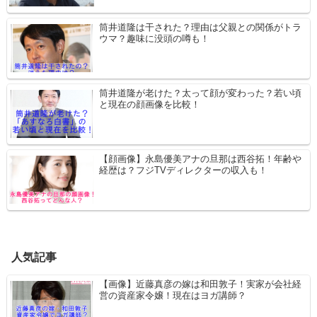
筒井道隆は干された？理由は父親との関係がトラ
ウマ？趣味に没頭の噂も！
筒井道隆が老けた？太って顔が変わった？若い頃
と現在の顔画像を比較！
【顔画像】永島優美アナの旦那は西谷拓！年齢や
経歴は？フジTVディレクターの収入も！
人気記事
【画像】近藤真彦の嫁は和田敦子！実家が会社経
営の資産家令嬢！現在はヨガ講師？