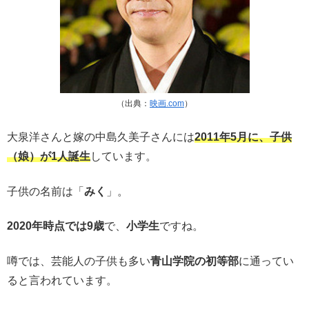
（出典：
映画.com
）
大泉洋さんと嫁の中島久美子さんには
2011年5月に、子供
（娘）が1人誕生
しています。
子供の名前は「
みく
」。
2020年時点では9歳
で、
小学生
ですね。
噂では、芸能人の子供も多い
青山学院の初等部
に通ってい
ると言われています。