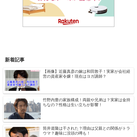
新着記事
【画像】近藤真彦の嫁は和田敦子！実家が会社経
営の資産家令嬢！現在はヨガ講師？
竹野内豊の家族構成！両親や兄弟は？実家は金持
ちなの？性格は生い立ちが影響！
筒井道隆は干された？理由は父親との関係がトラ
ウマ？趣味に没頭の噂も！