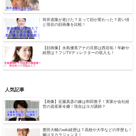
筒井道隆が老けた？太って顔が変わった？若い頃
と現在の顔画像を比較！
【顔画像】永島優美アナの旦那は西谷拓！年齢や
経歴は？フジTVディレクターの収入も！
人気記事
【画像】近藤真彦の嫁は和田敦子！実家が会社経
営の資産家令嬢！現在はヨガ講師？
豊田大輔のwiki経歴は？高校や大学などの学歴も！
嫁はタカラジェンヌ！