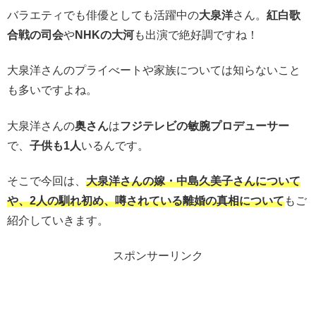
バラエティでも俳優としても活躍中の
大泉洋
さん。
紅白歌
合戦の司会
や
NHKの大河
も出演で絶好調ですね！
大泉洋さんのプライべートや家族については知らないこと
も多いですよね。
大泉洋さんの
奥さん
は
フジテレビの敏腕プロデューサー
で、
子供も1人
いるんです。
そこで今回は、
大泉洋さんの嫁・中島久美子さんについて
や、2人の馴れ初め、噂されている離婚の真相について
もご
紹介していきます。
スポンサーリンク