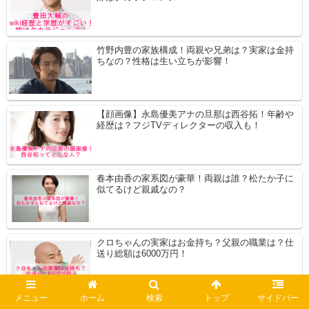
竹野内豊の家族構成！両親や兄弟は？実家は金持
ちなの？性格は生い立ちが影響！
【顔画像】永島優美アナの旦那は西谷拓！年齢や
経歴は？フジTVディレクターの収入も！
春本由香の家系図が豪華！両親は誰？松たか子に
似てるけど親戚なの？
クロちゃんの実家はお金持ち？父親の職業は？仕
送り総額は6000万円！
メニュー
ホーム
検索
トップ
サイドバー
【顔画像】中澤佑二の娘はラクロス日本代表！名