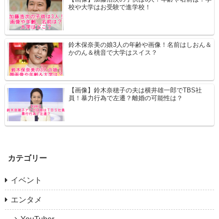
校や大学はお受験で進学校！
鈴木保奈美の娘3人の年齢や画像！名前はしおん＆
かのん＆桃音で大学はスイス？
【画像】鈴木奈穂子の夫は横井雄一郎でTBS社
員！暴力行為で左遷？離婚の可能性は？
カテゴリー
イベント
エンタメ