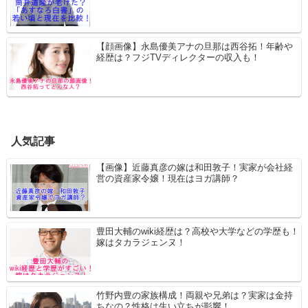
【顔画像】永島優美アナの旦那は西谷拓！年齢や
経歴は？フジTVディレクターの収入も！
人気記事
【画像】近藤真彦の嫁は和田敦子！実家が会社経
営の資産家令嬢！現在はヨガ講師？
豊田大輔のwiki経歴は？高校や大学などの学歴も！
嫁はタカラジェンヌ！
竹野内豊の家族構成！両親や兄弟は？実家は金持
ちなの？性格は生い立ちが影響！