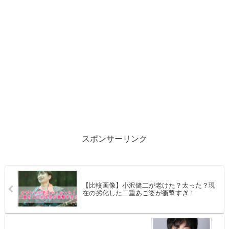
スポンサーリンク
【比較画像】小沢健二が老けた？太った？現
在の劣化した二重あご姿が衝撃すぎ！