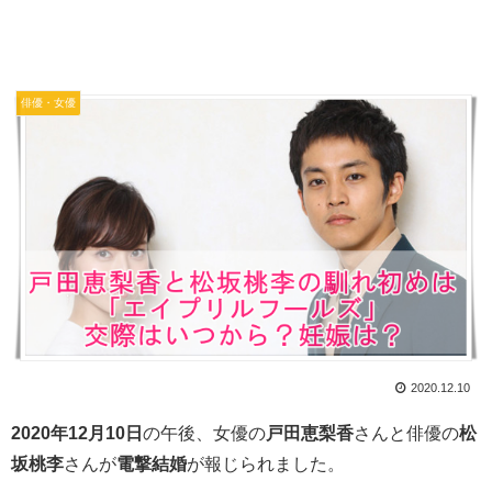
俳優・女優
2020.12.10
2020年12月10日
の午後、女優の
戸田恵梨香
さんと俳優の
松
坂桃李
さんが
電撃結婚
が報じられました。