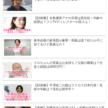
【顔画像】永島優美アナの旦那は西谷拓！年齢や
経歴は？フジTVディレクターの収入も！
春本由香の家系図が豪華！両親は誰？松たか子に
似てるけど親戚なの？
クロちゃんの実家はお金持ち？父親の職業は？仕
送り総額は6000万円！
【顔画像】中澤佑二の娘はラクロス日本代表！名
前や年齢は？現在は留学中？
【画像】加藤浩次の子供は3人！年齢や名前は？学