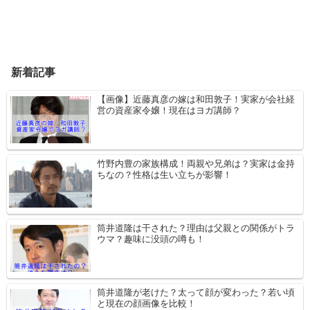
新着記事
【画像】近藤真彦の嫁は和田敦子！実家が会社経
営の資産家令嬢！現在はヨガ講師？
竹野内豊の家族構成！両親や兄弟は？実家は金持
ちなの？性格は生い立ちが影響！
筒井道隆は干された？理由は父親との関係がトラ
ウマ？趣味に没頭の噂も！
筒井道隆が老けた？太って顔が変わった？若い頃
と現在の顔画像を比較！