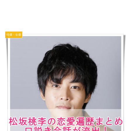
俳優・女優