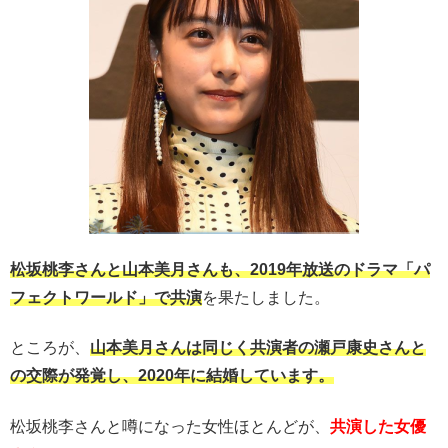
松坂桃李さんと山本美月さんも、2019年放送のドラマ「パ
フェクトワールド」で共演
を果たしました。
ところが、
山本美月さんは同じく共演者の瀬戸康史さんと
の交際が発覚し、2020年に結婚しています。
松坂桃李さんと噂になった女性ほとんどが、
共演した女優