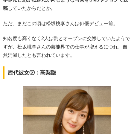
稿
していたからだとか。
ただ、まだこの頃は松坂桃李さんは俳優デビュー前。
知名度も高くなく2人は割とオープンに交際していたようで
すが、松坂桃李さんの芸能界での仕事が増えるにつれ、自
然消滅したとも言われています。
歴代彼女②：高梨臨