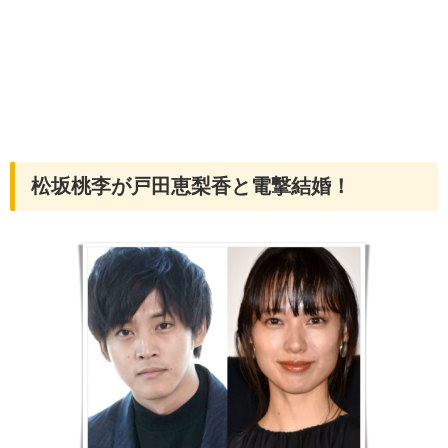
松坂桃李が戸田恵梨香と電撃結婚！