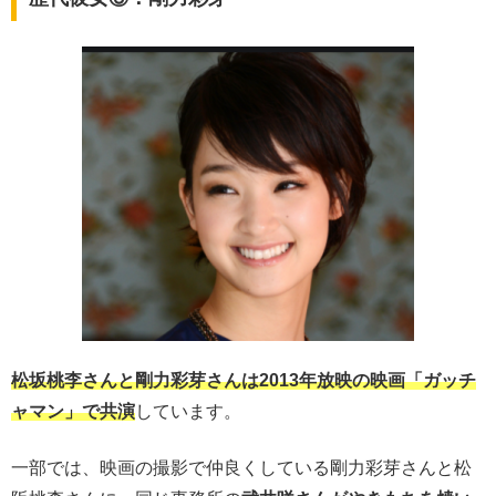
松坂桃李さんと剛力彩芽さんは2013年放映の映画「ガッチ
ャマン」で共演
しています。
一部では、映画の撮影で仲良くしている剛力彩芽さんと松