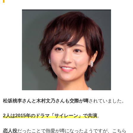
松坂桃李さんと木村文乃さんも交際が噂
されていました。
2人は2015年のドラマ「サイレーン」で共演
。
恋人役
だったことで熱愛が噂になったようですが、こちら