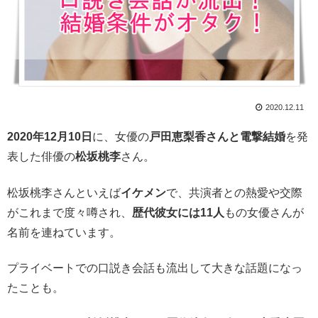
2020.12.11
2020年12月10日
に、女優の
戸田恵梨香さんと電撃結婚
を発
表した俳優の
松坂桃李
さん。
松坂桃李さんといえば
イケメン
で、共演者との熱愛や交際
がこれまで度々噂され、
歴代彼女には11人
もの女優さんが
名前を連ねています。
プライベートでの口説き会話も流出して大きな話題になっ
たことも。