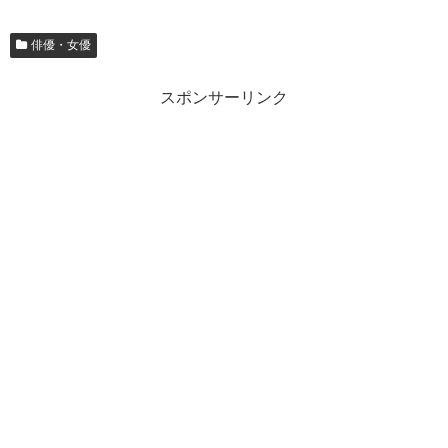
俳優・女優
スポンサーリンク