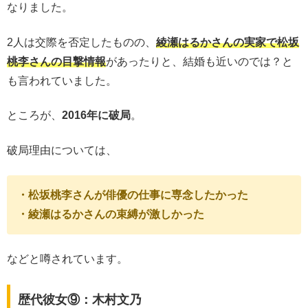
なりました。
2人は交際を否定したものの、
綾瀬はるかさんの実家で松坂
桃李さんの目撃情報
があったりと、結婚も近いのでは？と
も言われていました。
ところが、
2016年に破局
。
破局理由については、
・松坂桃李さんが俳優の仕事に専念したかった
・綾瀬はるかさんの束縛が激しかった
などと噂されています。
歴代彼女⑨：木村文乃