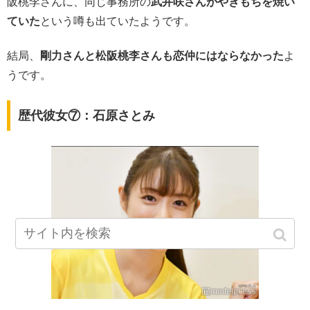
阪桃李さんに、同じ事務所の
武井咲さんがやきもちを焼い
ていた
という噂も出ていたようです。
結局、
剛力さんと松阪桃李さんも恋仲にはならなかった
よ
うです。
歴代彼女⑦：石原さとみ