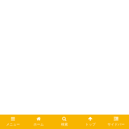
メニュー
ホーム
検索
トップ
サイドバー