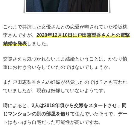
これまで共演した女優さんとの恋愛が噂されていた松坂桃
李さんですが、
2020年12月10日に戸田恵梨香さんとの電撃
結婚を発表
しました。
交際さえも気づかれないまま結婚ということは、かなり慎
重にお付き合いをしていたのではないでしょうか。
また戸田恵梨香さんの妊娠が発覚したのでは？とも言われ
ていましたが、現在は妊娠していないようです。
噂によると、
2人は2018年頃から交際をスタート
させ、
同
じマンションの別の部屋を借りて
住んでいたそうで、デー
トはもっぱら自宅だった可能性が高いですね。