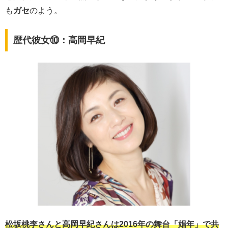
も
ガセ
のよう。
歴代彼女⑩：高岡早紀
松坂桃李さんと高岡早紀さんは2016年の舞台「娼年」で共