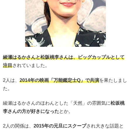
綾瀬はるかさんと松阪桃李さんは、ビッグカップルとして
注目
されていました。
2人は、
2014年の映画「万能鑑定士Q」で共演
を果たしまし
た。
綾瀬はるかさんのほわんとした「天然」の雰囲気に
松坂桃
李さんの方が好きになった
とか。
2人の関係は、
2015年の元旦にスクープ
され大きな話題と