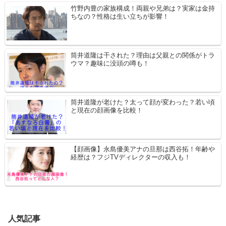
竹野内豊の家族構成！両親や兄弟は？実家は金持
ちなの？性格は生い立ちが影響！
筒井道隆は干された？理由は父親との関係がトラ
ウマ？趣味に没頭の噂も！
筒井道隆が老けた？太って顔が変わった？若い頃
と現在の顔画像を比較！
【顔画像】永島優美アナの旦那は西谷拓！年齢や
経歴は？フジTVディレクターの収入も！
人気記事