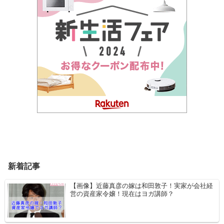
新着記事
【画像】近藤真彦の嫁は和田敦子！実家が会社経
営の資産家令嬢！現在はヨガ講師？