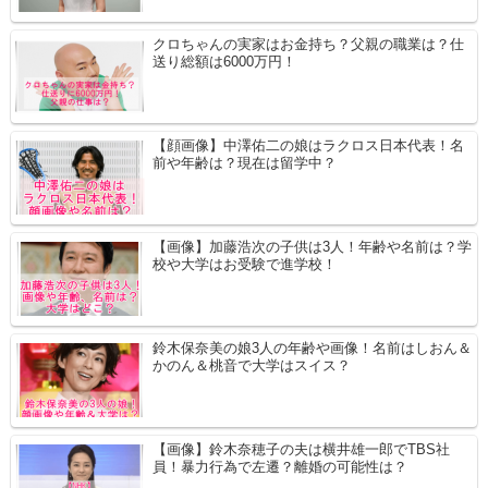
クロちゃんの実家はお金持ち？父親の職業は？仕
送り総額は6000万円！
【顔画像】中澤佑二の娘はラクロス日本代表！名
前や年齢は？現在は留学中？
【画像】加藤浩次の子供は3人！年齢や名前は？学
校や大学はお受験で進学校！
鈴木保奈美の娘3人の年齢や画像！名前はしおん＆
かのん＆桃音で大学はスイス？
【画像】鈴木奈穂子の夫は横井雄一郎でTBS社
員！暴力行為で左遷？離婚の可能性は？