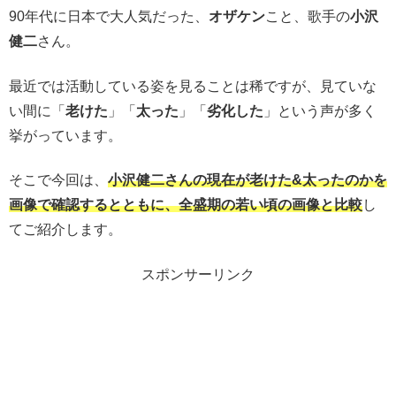
90年代に日本で大人気だった、
オザケン
こと、歌手の
小沢
健二
さん。
最近では活動している姿を見ることは稀ですが、見ていな
い間に「
老けた
」「
太った
」「
劣化した
」という声が多く
挙がっています。
そこで今回は、
小沢健二さんの現在が老けた&
太ったのかを
画像で確認するとともに、全盛期の若い頃の画像と比較
し
てご紹介します。
スポンサーリンク