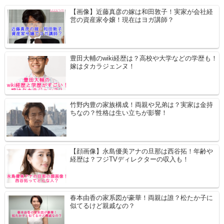
【画像】近藤真彦の嫁は和田敦子！実家が会社経
営の資産家令嬢！現在はヨガ講師？
豊田大輔のwiki経歴は？高校や大学などの学歴も！
嫁はタカラジェンヌ！
竹野内豊の家族構成！両親や兄弟は？実家は金持
ちなの？性格は生い立ちが影響！
【顔画像】永島優美アナの旦那は西谷拓！年齢や
経歴は？フジTVディレクターの収入も！
春本由香の家系図が豪華！両親は誰？松たか子に
似てるけど親戚なの？