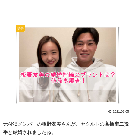
歌手
2021.01.05
元AKBメンバーの
板野友
美さんが、ヤクルトの
高橋奎二投
手
と
結婚
されましたね。