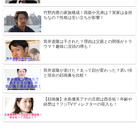
竹野内豊の家族構成！両親や兄弟は？実家は金持
ちなの？性格は生い立ちが影響！
筒井道隆は干された？理由は父親との関係がトラ
ウマ？趣味に没頭の噂も！
筒井道隆が老けた？太って顔が変わった？若い頃
と現在の顔画像を比較！
【顔画像】永島優美アナの旦那は西谷拓！年齢や
経歴は？フジTVディレクターの収入も！