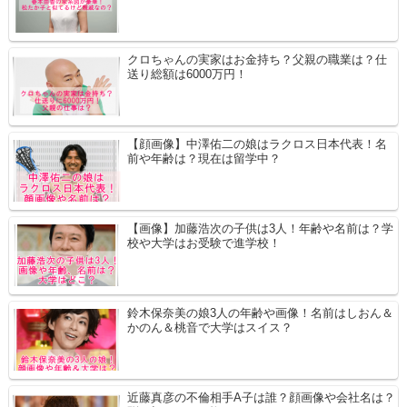
クロちゃんの実家はお金持ち？父親の職業は？仕
送り総額は6000万円！
【顔画像】中澤佑二の娘はラクロス日本代表！名
前や年齢は？現在は留学中？
【画像】加藤浩次の子供は3人！年齢や名前は？学
校や大学はお受験で進学校！
鈴木保奈美の娘3人の年齢や画像！名前はしおん＆
かのん＆桃音で大学はスイス？
近藤真彦の不倫相手A子は誰？顔画像や会社名は？