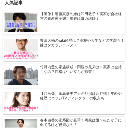
人気記事
【画像】近藤真彦の嫁は和田敦子！実家が会社経
営の資産家令嬢！現在はヨガ講師？
豊田大輔のwiki経歴は？高校や大学などの学歴も！
嫁はタカラジェンヌ！
竹野内豊の家族構成！両親や兄弟は？実家は金持
ちなの？性格は生い立ちが影響！
【顔画像】永島優美アナの旦那は西谷拓！年齢や
経歴は？フジTVディレクターの収入も！
春本由香の家系図が豪華！両親は誰？松たか子に
似てるけど親戚なの？