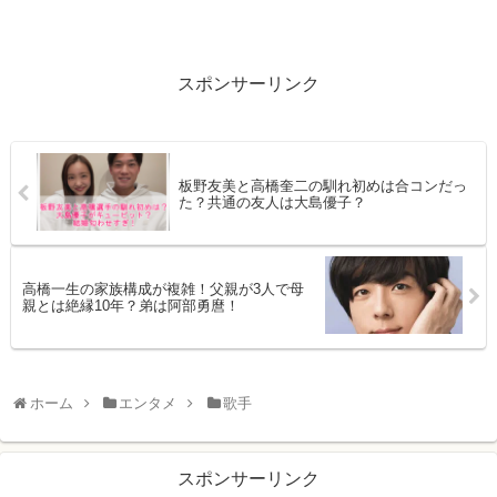
スポンサーリンク
板野友美と高橋奎二の馴れ初めは合コンだっ
た？共通の友人は大島優子？
高橋一生の家族構成が複雑！父親が3人で母
親とは絶縁10年？弟は阿部勇麿！
ホーム
エンタメ
歌手
スポンサーリンク