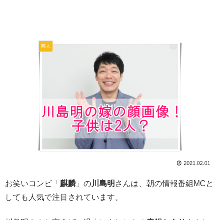
芸人
2021.02.01
お笑いコンビ「
麒麟
」の
川島明
さんは、朝の情報番組MCと
しても人気で注目されています。