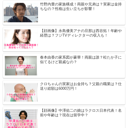
竹野内豊の家族構成！両親や兄弟は？実家は金持
ちなの？性格は生い立ちが影響！
【顔画像】永島優美アナの旦那は西谷拓！年齢や
経歴は？フジTVディレクターの収入も！
春本由香の家系図が豪華！両親は誰？松たか子に
似てるけど親戚なの？
クロちゃんの実家はお金持ち？父親の職業は？仕
送り総額は6000万円！
【顔画像】中澤佑二の娘はラクロス日本代表！名
前や年齢は？現在は留学中？