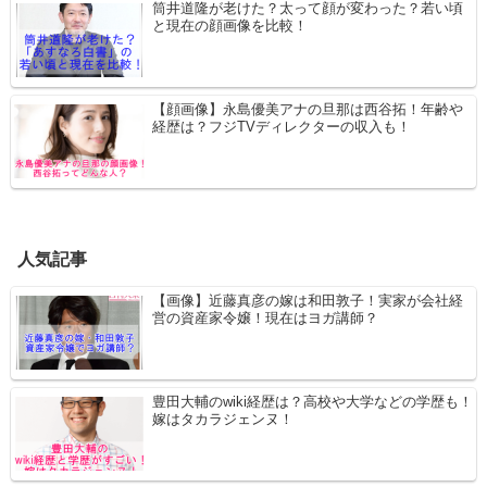
筒井道隆が老けた？太って顔が変わった？若い頃
と現在の顔画像を比較！
【顔画像】永島優美アナの旦那は西谷拓！年齢や
経歴は？フジTVディレクターの収入も！
人気記事
【画像】近藤真彦の嫁は和田敦子！実家が会社経
営の資産家令嬢！現在はヨガ講師？
豊田大輔のwiki経歴は？高校や大学などの学歴も！
嫁はタカラジェンヌ！