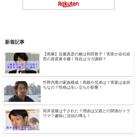
新着記事
【画像】近藤真彦の嫁は和田敦子！実家が会社経
営の資産家令嬢！現在はヨガ講師？
竹野内豊の家族構成！両親や兄弟は？実家は金持
ちなの？性格は生い立ちが影響！
筒井道隆は干された？理由は父親との関係がトラ
ウマ？趣味に没頭の噂も！