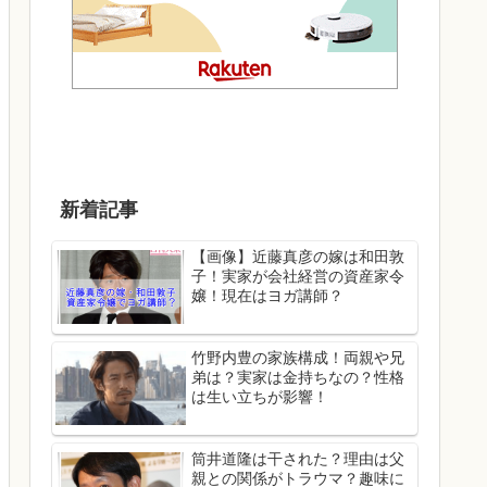
新着記事
【画像】近藤真彦の嫁は和田敦
子！実家が会社経営の資産家令
嬢！現在はヨガ講師？
竹野内豊の家族構成！両親や兄
弟は？実家は金持ちなの？性格
は生い立ちが影響！
筒井道隆は干された？理由は父
親との関係がトラウマ？趣味に