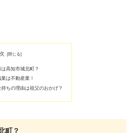
次
所は高知市城北町？
職業は不動産業！
金持ちの理由は祖父のおかげ？
北町？