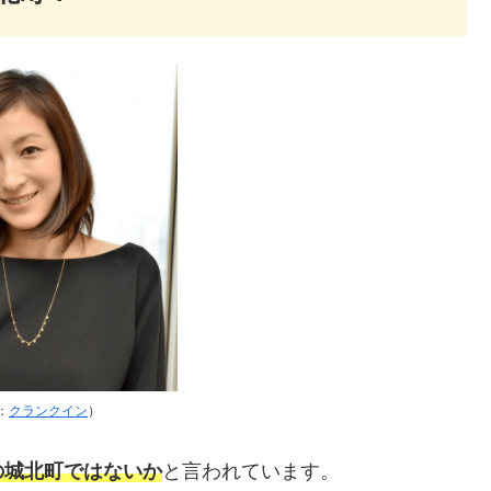
：
クランクイン
）
の城北町ではないか
と言われています。