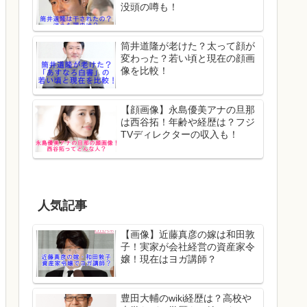
没頭の噂も！
筒井道隆が老けた？太って顔が
変わった？若い頃と現在の顔画
像を比較！
【顔画像】永島優美アナの旦那
は西谷拓！年齢や経歴は？フジ
TVディレクターの収入も！
人気記事
【画像】近藤真彦の嫁は和田敦
子！実家が会社経営の資産家令
嬢！現在はヨガ講師？
豊田大輔のwiki経歴は？高校や