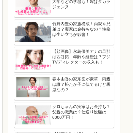
大学などの学歴も！嫁はタカラ
ジェンヌ！
竹野内豊の家族構成！両親や兄
弟は？実家は金持ちなの？性格
は生い立ちが影響！
【顔画像】永島優美アナの旦那
は西谷拓！年齢や経歴は？フジ
TVディレクターの収入も！
春本由香の家系図が豪華！両親
は誰？松たか子に似てるけど親
戚なの？
クロちゃんの実家はお金持ち？
父親の職業は？仕送り総額は
6000万円！