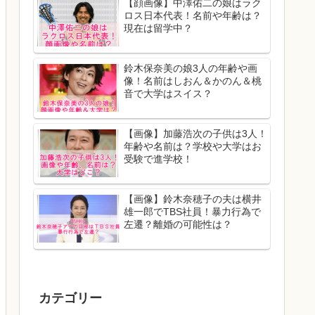
【顔画像】中澤佑二の娘はラク
ロス日本代表！名前や年齢は？
現在は留学中？
鈴木保奈美の娘3人の年齢や画
像！名前はしおん＆かのん＆桃
音で大学はスイス？
【画像】加藤浩次の子供は3人！
年齢や名前は？学校や大学はお
受験で進学校！
【画像】鈴木奈穂子の夫は横井
雄一郎でTBS社員！暴力行為で
左遷？離婚の可能性は？
カテゴリー