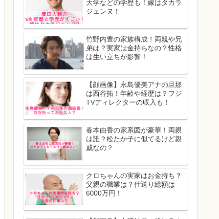
大学などの学歴も！嫁はタカラ
ジェンヌ！
竹野内豊の家族構成！両親や兄
弟は？実家は金持ちなの？性格
は生い立ちが影響！
【顔画像】永島優美アナの旦那
は西谷拓！年齢や経歴は？フジ
TVディレクターの収入も！
春本由香の家系図が豪華！両親
は誰？松たか子に似てるけど親
戚なの？
クロちゃんの実家はお金持ち？
父親の職業は？仕送り総額は
6000万円！