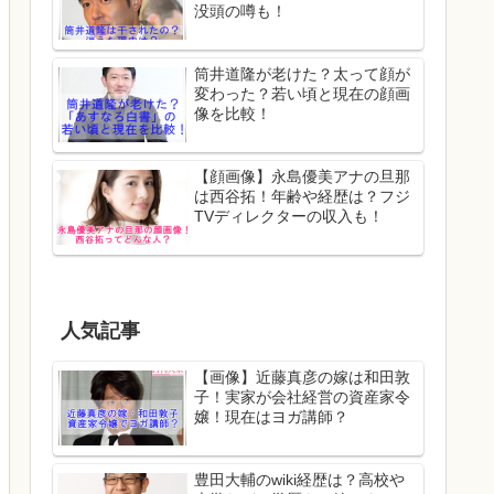
没頭の噂も！
筒井道隆が老けた？太って顔が
変わった？若い頃と現在の顔画
像を比較！
【顔画像】永島優美アナの旦那
は西谷拓！年齢や経歴は？フジ
TVディレクターの収入も！
人気記事
【画像】近藤真彦の嫁は和田敦
子！実家が会社経営の資産家令
嬢！現在はヨガ講師？
豊田大輔のwiki経歴は？高校や