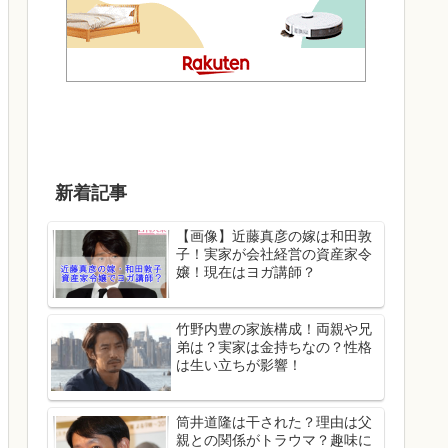
新着記事
【画像】近藤真彦の嫁は和田敦
子！実家が会社経営の資産家令
嬢！現在はヨガ講師？
竹野内豊の家族構成！両親や兄
弟は？実家は金持ちなの？性格
は生い立ちが影響！
筒井道隆は干された？理由は父
親との関係がトラウマ？趣味に