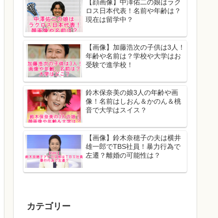
【顔画像】中澤佑二の娘はラク
ロス日本代表！名前や年齢は？
現在は留学中？
【画像】加藤浩次の子供は3人！
年齢や名前は？学校や大学はお
受験で進学校！
鈴木保奈美の娘3人の年齢や画
像！名前はしおん＆かのん＆桃
音で大学はスイス？
【画像】鈴木奈穂子の夫は横井
雄一郎でTBS社員！暴力行為で
左遷？離婚の可能性は？
カテゴリー