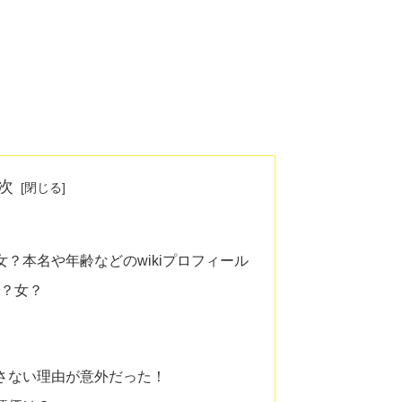
次
女？本名や年齢などのwikiプロフィール
男？女？
かさない理由が意外だった！