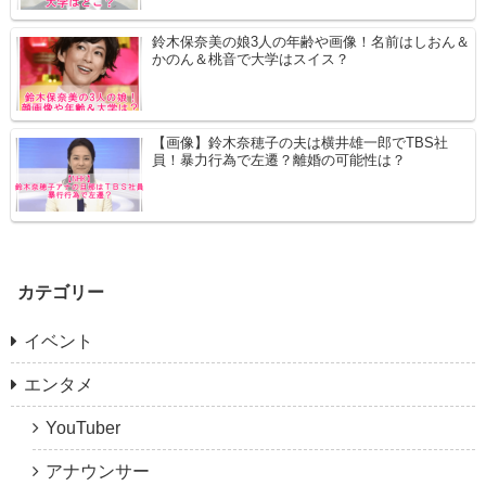
鈴木保奈美の娘3人の年齢や画像！名前はしおん＆
かのん＆桃音で大学はスイス？
【画像】鈴木奈穂子の夫は横井雄一郎でTBS社
員！暴力行為で左遷？離婚の可能性は？
カテゴリー
イベント
エンタメ
YouTuber
アナウンサー