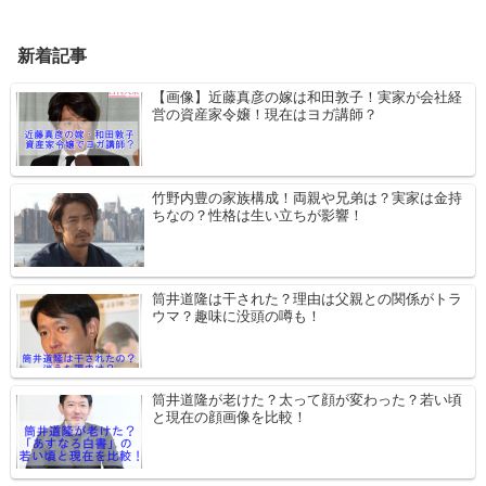
新着記事
【画像】近藤真彦の嫁は和田敦子！実家が会社経
営の資産家令嬢！現在はヨガ講師？
竹野内豊の家族構成！両親や兄弟は？実家は金持
ちなの？性格は生い立ちが影響！
筒井道隆は干された？理由は父親との関係がトラ
ウマ？趣味に没頭の噂も！
筒井道隆が老けた？太って顔が変わった？若い頃
と現在の顔画像を比較！