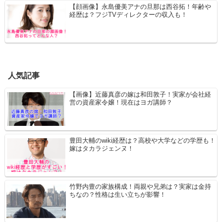
【顔画像】永島優美アナの旦那は西谷拓！年齢や
経歴は？フジTVディレクターの収入も！
人気記事
【画像】近藤真彦の嫁は和田敦子！実家が会社経
営の資産家令嬢！現在はヨガ講師？
豊田大輔のwiki経歴は？高校や大学などの学歴も！
嫁はタカラジェンヌ！
竹野内豊の家族構成！両親や兄弟は？実家は金持
ちなの？性格は生い立ちが影響！