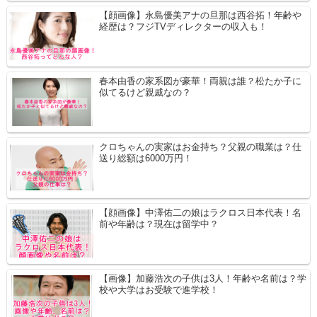
【顔画像】永島優美アナの旦那は西谷拓！年齢や
経歴は？フジTVディレクターの収入も！
春本由香の家系図が豪華！両親は誰？松たか子に
似てるけど親戚なの？
クロちゃんの実家はお金持ち？父親の職業は？仕
送り総額は6000万円！
【顔画像】中澤佑二の娘はラクロス日本代表！名
前や年齢は？現在は留学中？
【画像】加藤浩次の子供は3人！年齢や名前は？学
校や大学はお受験で進学校！