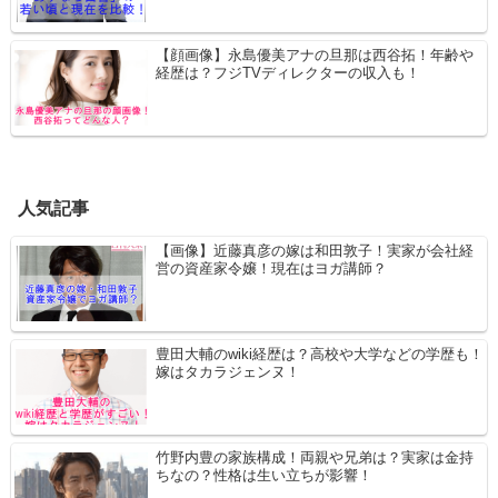
【顔画像】永島優美アナの旦那は西谷拓！年齢や
経歴は？フジTVディレクターの収入も！
人気記事
【画像】近藤真彦の嫁は和田敦子！実家が会社経
営の資産家令嬢！現在はヨガ講師？
豊田大輔のwiki経歴は？高校や大学などの学歴も！
嫁はタカラジェンヌ！
竹野内豊の家族構成！両親や兄弟は？実家は金持
ちなの？性格は生い立ちが影響！