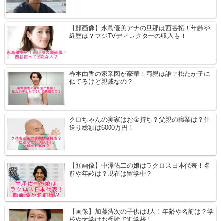
【顔画像】永島優美アナの旦那は西谷拓！年齢や
経歴は？フジTVディレクターの収入も！
春本由香の家系図が豪華！両親は誰？松たか子に
似てるけど親戚なの？
クロちゃんの実家はお金持ち？父親の職業は？仕
送り総額は6000万円！
【顔画像】中澤佑二の娘はラクロス日本代表！名
前や年齢は？現在は留学中？
【画像】加藤浩次の子供は3人！年齢や名前は？学
校や大学はお受験で進学校！