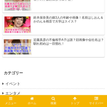
鈴木保奈美の娘3人の年齢や画像！名前はしおん＆
かのん＆桃音で大学はスイス？
近藤真彦の不倫相手A子は誰？顔画像や会社名は？
馴れ初めは一目惚れ！
カテゴリー
イベント
エンタメ
YouTuber
メニュー
ホーム
検索
トップ
サイドバー