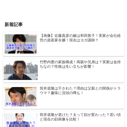
新着記事
【画像】近藤真彦の嫁は和田敦子！実家が会社経
営の資産家令嬢！現在はヨガ講師？
竹野内豊の家族構成！両親や兄弟は？実家は金持
ちなの？性格は生い立ちが影響！
筒井道隆は干された？理由は父親との関係がトラ
ウマ？趣味に没頭の噂も！
筒井道隆が老けた？太って顔が変わった？若い頃
と現在の顔画像を比較！