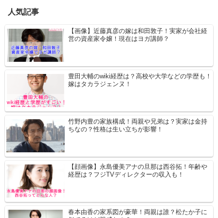
人気記事
【画像】近藤真彦の嫁は和田敦子！実家が会社経
営の資産家令嬢！現在はヨガ講師？
豊田大輔のwiki経歴は？高校や大学などの学歴も！
嫁はタカラジェンヌ！
竹野内豊の家族構成！両親や兄弟は？実家は金持
ちなの？性格は生い立ちが影響！
【顔画像】永島優美アナの旦那は西谷拓！年齢や
経歴は？フジTVディレクターの収入も！
春本由香の家系図が豪華！両親は誰？松たか子に