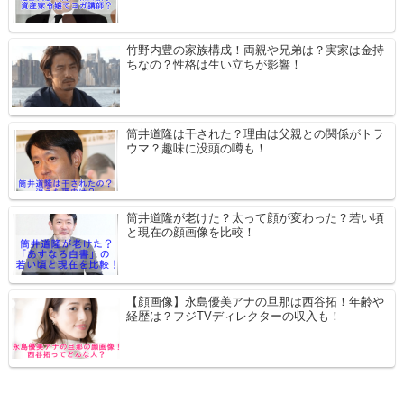
竹野内豊の家族構成！両親や兄弟は？実家は金持
ちなの？性格は生い立ちが影響！
筒井道隆は干された？理由は父親との関係がトラ
ウマ？趣味に没頭の噂も！
筒井道隆が老けた？太って顔が変わった？若い頃
と現在の顔画像を比較！
【顔画像】永島優美アナの旦那は西谷拓！年齢や
経歴は？フジTVディレクターの収入も！