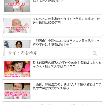
似てるけど親戚なの？
クロちゃんの実家はお金持ち？父親の職業は？仕
送り総額は6000万円！
【顔画像】中澤佑二の娘はラクロス日本代表！名
前や年齢は？現在は留学中？
鈴木保奈美の娘3人の年齢や画像！名前はしおん＆
かのん＆桃音で大学はスイス？
【画像】加藤浩次の子供は3人！年齢や名前は？学
校や大学はお受験で進学校！