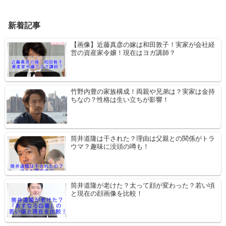
新着記事
【画像】近藤真彦の嫁は和田敦子！実家が会社経
営の資産家令嬢！現在はヨガ講師？
竹野内豊の家族構成！両親や兄弟は？実家は金持
ちなの？性格は生い立ちが影響！
筒井道隆は干された？理由は父親との関係がトラ
ウマ？趣味に没頭の噂も！
筒井道隆が老けた？太って顔が変わった？若い頃
と現在の顔画像を比較！