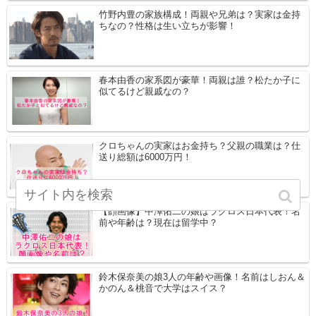
竹野内豊の家族構成！両親や兄弟は？実家は金持
ちなの？性格は生い立ちが影響！
春本由香の家系図が豪華！両親は誰？松たか子に
似てるけど親戚なの？
クロちゃんの実家はお金持ち？父親の職業は？仕
送り総額は6000万円！
【顔画像】中澤佑二の娘はラクロス日本代表！名
前や年齢は？現在は留学中？
鈴木保奈美の娘3人の年齢や画像！名前はしおん＆
かのん＆桃音で大学はスイス？