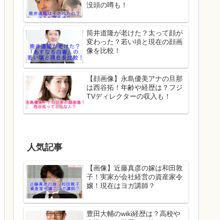
没頭の噂も！
筒井道隆が老けた？太って顔が
変わった？若い頃と現在の顔画
像を比較！
【顔画像】永島優美アナの旦那
は西谷拓！年齢や経歴は？フジ
TVディレクターの収入も！
人気記事
【画像】近藤真彦の嫁は和田敦
子！実家が会社経営の資産家令
嬢！現在はヨガ講師？
豊田大輔のwiki経歴は？高校や