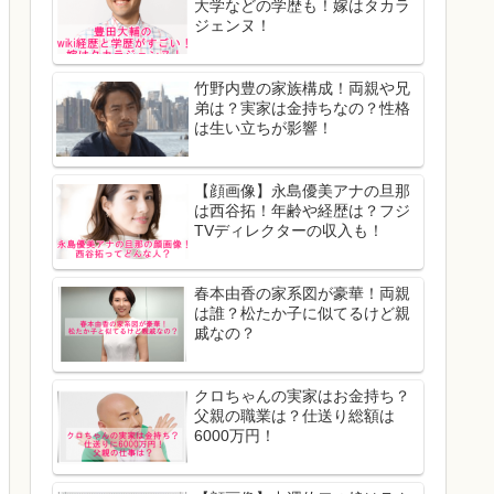
大学などの学歴も！嫁はタカラ
ジェンヌ！
竹野内豊の家族構成！両親や兄
弟は？実家は金持ちなの？性格
は生い立ちが影響！
【顔画像】永島優美アナの旦那
は西谷拓！年齢や経歴は？フジ
TVディレクターの収入も！
春本由香の家系図が豪華！両親
は誰？松たか子に似てるけど親
戚なの？
クロちゃんの実家はお金持ち？
父親の職業は？仕送り総額は
6000万円！