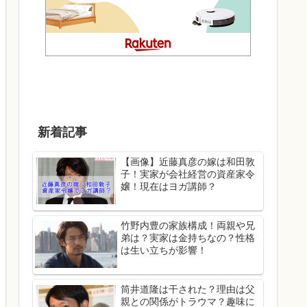
新着記事
【画像】近藤真彦の嫁は和田敦
子！実家が会社経営の資産家令
嬢！現在はヨガ講師？
竹野内豊の家族構成！両親や兄
弟は？実家は金持ちなの？性格
は生い立ちが影響！
筒井道隆は干された？理由は父
親との関係がトラウマ？趣味に