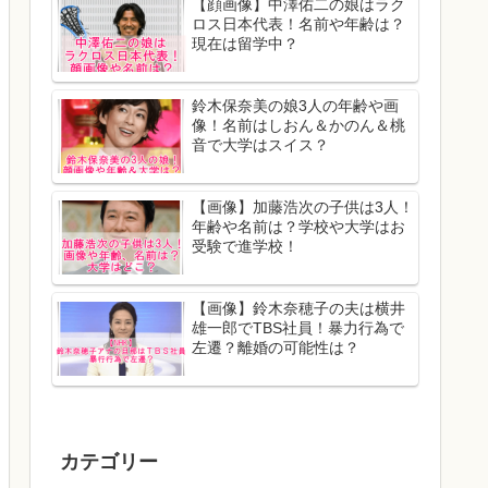
【顔画像】中澤佑二の娘はラク
ロス日本代表！名前や年齢は？
現在は留学中？
鈴木保奈美の娘3人の年齢や画
像！名前はしおん＆かのん＆桃
音で大学はスイス？
【画像】加藤浩次の子供は3人！
年齢や名前は？学校や大学はお
受験で進学校！
【画像】鈴木奈穂子の夫は横井
雄一郎でTBS社員！暴力行為で
左遷？離婚の可能性は？
カテゴリー