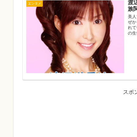
渡
エンタメ
族
美人
ぜか
れて
の生
スポ