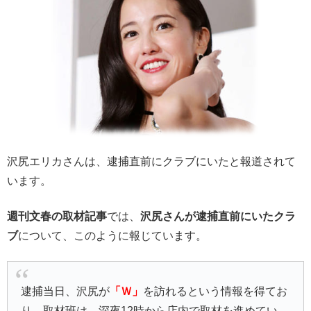
沢尻エリカさんは、逮捕直前にクラブにいたと報道されて
います。
週刊文春の取材記事
では、
沢尻さんが逮捕直前にいたクラ
ブ
について、このように報じています。
逮捕当日、沢尻が
「Ｗ」
を訪れるという情報を得てお
り、取材班は、
深夜12時から店内で取材を進めてい