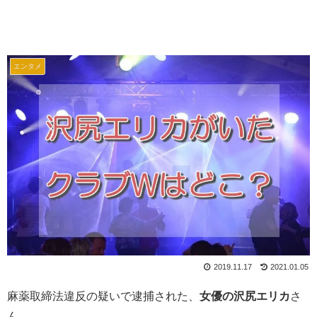
エンタメ
2019.11.17
2021.01.05
麻薬取締法違反の疑いで逮捕された、
女優の沢尻エリカ
さ
ん。