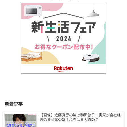
新着記事
【画像】近藤真彦の嫁は和田敦子！実家が会社経
営の資産家令嬢！現在はヨガ講師？