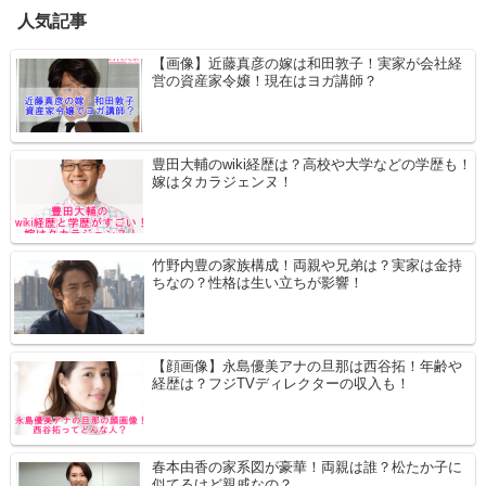
人気記事
【画像】近藤真彦の嫁は和田敦子！実家が会社経
営の資産家令嬢！現在はヨガ講師？
豊田大輔のwiki経歴は？高校や大学などの学歴も！
嫁はタカラジェンヌ！
竹野内豊の家族構成！両親や兄弟は？実家は金持
ちなの？性格は生い立ちが影響！
【顔画像】永島優美アナの旦那は西谷拓！年齢や
経歴は？フジTVディレクターの収入も！
春本由香の家系図が豪華！両親は誰？松たか子に
似てるけど親戚なの？