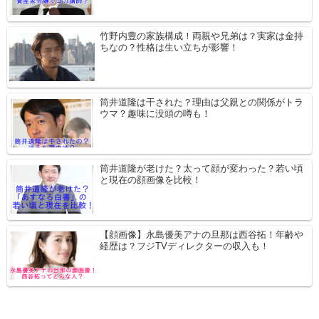
竹野内豊の家族構成！両親や兄弟は？実家は金持
ちなの？性格は生い立ちが影響！
筒井道隆は干された？理由は父親との関係がトラ
ウマ？趣味に没頭の噂も！
筒井道隆が老けた？太って顔が変わった？若い頃
と現在の顔画像を比較！
【顔画像】永島優美アナの旦那は西谷拓！年齢や
経歴は？フジTVディレクターの収入も！