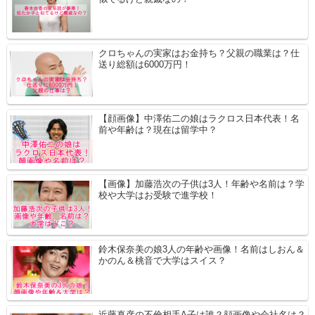
クロちゃんの実家はお金持ち？父親の職業は？仕
送り総額は6000万円！
【顔画像】中澤佑二の娘はラクロス日本代表！名
前や年齢は？現在は留学中？
【画像】加藤浩次の子供は3人！年齢や名前は？学
校や大学はお受験で進学校！
鈴木保奈美の娘3人の年齢や画像！名前はしおん＆
かのん＆桃音で大学はスイス？
近藤真彦の不倫相手A子は誰？顔画像や会社名は？