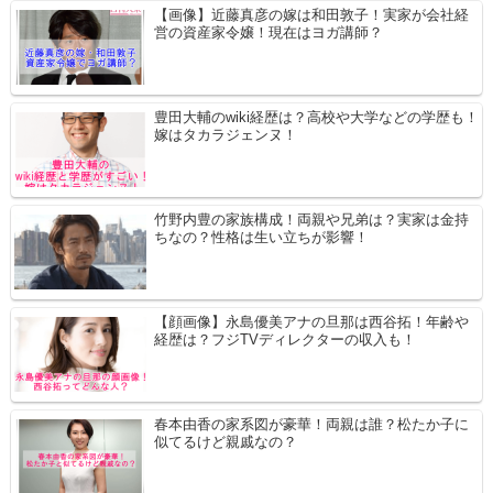
【画像】近藤真彦の嫁は和田敦子！実家が会社経
営の資産家令嬢！現在はヨガ講師？
豊田大輔のwiki経歴は？高校や大学などの学歴も！
嫁はタカラジェンヌ！
竹野内豊の家族構成！両親や兄弟は？実家は金持
ちなの？性格は生い立ちが影響！
【顔画像】永島優美アナの旦那は西谷拓！年齢や
経歴は？フジTVディレクターの収入も！
春本由香の家系図が豪華！両親は誰？松たか子に
似てるけど親戚なの？