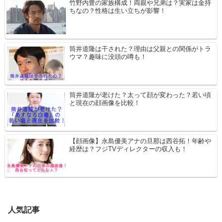
竹野内豊の家族構成！両親や兄弟は？実家は金持
ちなの？性格は生い立ちが影響！
筒井道隆は干された？理由は父親との関係がトラ
ウマ？趣味に没頭の噂も！
筒井道隆が老けた？太って顔が変わった？若い頃
と現在の顔画像を比較！
【顔画像】永島優美アナの旦那は西谷拓！年齢や
経歴は？フジTVディレクターの収入も！
人気記事