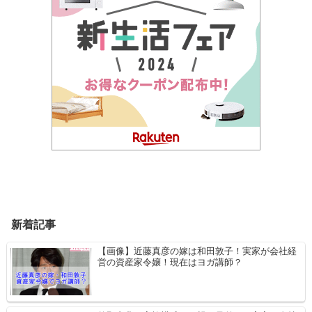
新着記事
【画像】近藤真彦の嫁は和田敦子！実家が会社経
営の資産家令嬢！現在はヨガ講師？