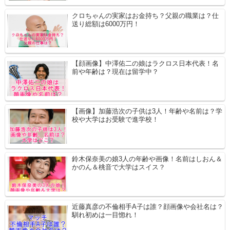
クロちゃんの実家はお金持ち？父親の職業は？仕
送り総額は6000万円！
【顔画像】中澤佑二の娘はラクロス日本代表！名
前や年齢は？現在は留学中？
【画像】加藤浩次の子供は3人！年齢や名前は？学
校や大学はお受験で進学校！
鈴木保奈美の娘3人の年齢や画像！名前はしおん＆
かのん＆桃音で大学はスイス？
近藤真彦の不倫相手A子は誰？顔画像や会社名は？
馴れ初めは一目惚れ！