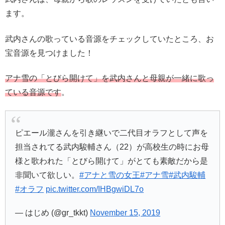
ます。
武内さんの歌っている音源をチェックしていたところ、お
宝音源を見つけました！
アナ雪の「とびら開けて」を武内さんと母親が一緒に歌っ
ている音源です
。
ピエール瀧さんを引き継いで二代目オラフとして声を
担当されてる武内駿輔さん（22）が高校生の時にお母
様と歌われた「とびら開けて」がとても素敵だから是
非聞いて欲しい。
#アナと雪の女王
#アナ雪
#武内駿輔
#オラフ
pic.twitter.com/IHBgwiDL7o
— はじめ (@gr_tkkt)
November 15, 2019