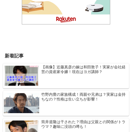
新着記事
【画像】近藤真彦の嫁は和田敦子！実家が会社経
営の資産家令嬢！現在はヨガ講師？
竹野内豊の家族構成！両親や兄弟は？実家は金持
ちなの？性格は生い立ちが影響！
筒井道隆は干された？理由は父親との関係がトラ
ウマ？趣味に没頭の噂も！