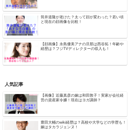
筒井道隆が老けた？太って顔が変わった？若い頃
と現在の顔画像を比較！
【顔画像】永島優美アナの旦那は西谷拓！年齢や
経歴は？フジTVディレクターの収入も！
人気記事
【画像】近藤真彦の嫁は和田敦子！実家が会社経
営の資産家令嬢！現在はヨガ講師？
豊田大輔のwiki経歴は？高校や大学などの学歴も！
嫁はタカラジェンヌ！