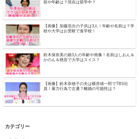
前や年齢は？現在は留学中？
【画像】加藤浩次の子供は3人！年齢や名前は？学
校や大学はお受験で進学校！
鈴木保奈美の娘3人の年齢や画像！名前はしおん＆
かのん＆桃音で大学はスイス？
【画像】鈴木奈穂子の夫は横井雄一郎でTBS社
員！暴力行為で左遷？離婚の可能性は？
カテゴリー