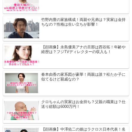
竹野内豊の家族構成！両親や兄弟は？実家は金持
ちなの？性格は生い立ちが影響！
【顔画像】永島優美アナの旦那は西谷拓！年齢や
経歴は？フジTVディレクターの収入も！
春本由香の家系図が豪華！両親は誰？松たか子に
似てるけど親戚なの？
クロちゃんの実家はお金持ち？父親の職業は？仕
送り総額は6000万円！
【顔画像】中澤佑二の娘はラクロス日本代表！名