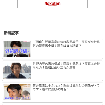
新着記事
【画像】近藤真彦の嫁は和田敦子！実家が会社経
営の資産家令嬢！現在はヨガ講師？
竹野内豊の家族構成！両親や兄弟は？実家は金持
ちなの？性格は生い立ちが影響！
筒井道隆は干された？理由は父親との関係がトラ
ウマ？趣味に没頭の噂も！