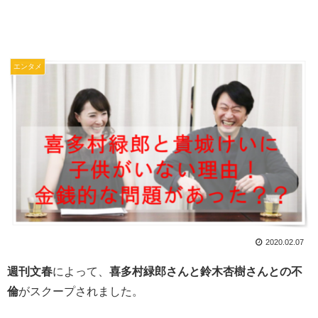
エンタメ
2020.02.07
週刊文春
によって、
喜多村緑郎さんと鈴木杏樹さんとの不
倫
がスクープされました。