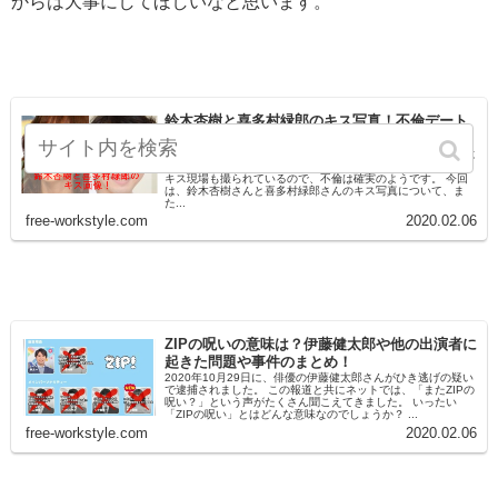
からは大事にしてほしいなと思います。
鈴木杏樹と喜多村緑郎のキス写真！不倫デート
の場所は稲毛海浜公園？
女優の鈴木杏樹さんと俳優の喜多村緑郎さんの不倫が、文春に
よりスクープされました。 ふたりは昼間から海岸でデート。
キス現場も撮られているので、不倫は確実のようです。 今回
は、鈴木杏樹さんと喜多村緑郎さんのキス写真について、ま
た...
free-workstyle.com
2020.02.06
ZIPの呪いの意味は？伊藤健太郎や他の出演者に
起きた問題や事件のまとめ！
2020年10月29日に、俳優の伊藤健太郎さんがひき逃げの疑い
で逮捕されました。 この報道と共にネットでは、「またZIPの
呪い？」という声がたくさん聞こえてきました。 いったい
「ZIPの呪い」とはどんな意味なのでしょうか？ ...
free-workstyle.com
2020.02.06