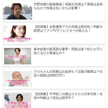
竹野内豊の家族構成！両親や兄弟は？実家は金持
ちなの？性格は生い立ちが影響！
【顔画像】永島優美アナの旦那は西谷拓！年齢や
経歴は？フジTVディレクターの収入も！
春本由香の家系図が豪華！両親は誰？松たか子に
似てるけど親戚なの？
クロちゃんの実家はお金持ち？父親の職業は？仕
送り総額は6000万円！
【顔画像】中澤佑二の娘はラクロス日本代表！名
前や年齢は？現在は留学中？