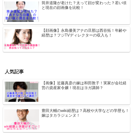
筒井道隆が老けた？太って顔が変わった？若い頃
と現在の顔画像を比較！
【顔画像】永島優美アナの旦那は西谷拓！年齢や
経歴は？フジTVディレクターの収入も！
人気記事
【画像】近藤真彦の嫁は和田敦子！実家が会社経
営の資産家令嬢！現在はヨガ講師？
豊田大輔のwiki経歴は？高校や大学などの学歴も！
嫁はタカラジェンヌ！