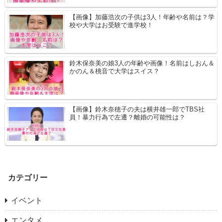
【画像】加藤浩次の子供は3人！年齢や名前は？学
校や大学はお受験で進学校！
鈴木保奈美の娘3人の年齢や画像！名前はしおん＆
かのん＆桃音で大学はスイス？
【画像】鈴木奈穂子の夫は横井雄一郎でTBS社
員！暴力行為で左遷？離婚の可能性は？
カテゴリー
イベント
エンタメ