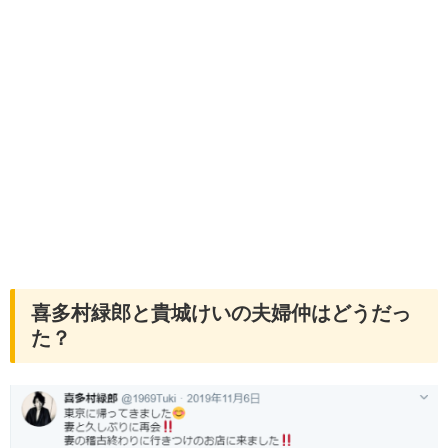
喜多村緑郎と貴城けいの夫婦仲はどうだっ
た？