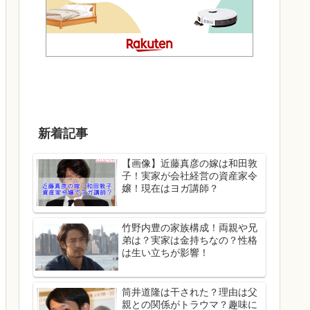
新着記事
【画像】近藤真彦の嫁は和田敦
子！実家が会社経営の資産家令
嬢！現在はヨガ講師？
竹野内豊の家族構成！両親や兄
弟は？実家は金持ちなの？性格
は生い立ちが影響！
筒井道隆は干された？理由は父
親との関係がトラウマ？趣味に