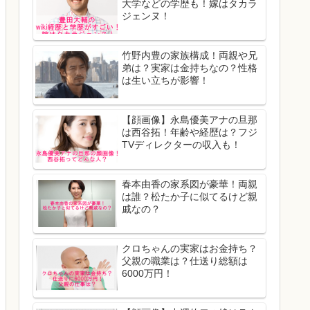
大学などの学歴も！嫁はタカラ
ジェンヌ！
竹野内豊の家族構成！両親や兄
弟は？実家は金持ちなの？性格
は生い立ちが影響！
【顔画像】永島優美アナの旦那
は西谷拓！年齢や経歴は？フジ
TVディレクターの収入も！
春本由香の家系図が豪華！両親
は誰？松たか子に似てるけど親
戚なの？
クロちゃんの実家はお金持ち？
父親の職業は？仕送り総額は
6000万円！