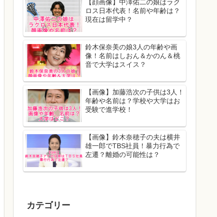
【顔画像】中澤佑二の娘はラク
ロス日本代表！名前や年齢は？
現在は留学中？
鈴木保奈美の娘3人の年齢や画
像！名前はしおん＆かのん＆桃
音で大学はスイス？
【画像】加藤浩次の子供は3人！
年齢や名前は？学校や大学はお
受験で進学校！
【画像】鈴木奈穂子の夫は横井
雄一郎でTBS社員！暴力行為で
左遷？離婚の可能性は？
カテゴリー