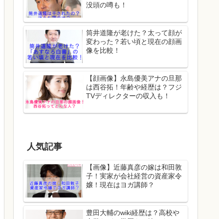
没頭の噂も！
筒井道隆が老けた？太って顔が
変わった？若い頃と現在の顔画
像を比較！
【顔画像】永島優美アナの旦那
は西谷拓！年齢や経歴は？フジ
TVディレクターの収入も！
人気記事
【画像】近藤真彦の嫁は和田敦
子！実家が会社経営の資産家令
嬢！現在はヨガ講師？
豊田大輔のwiki経歴は？高校や