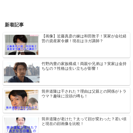
新着記事
【画像】近藤真彦の嫁は和田敦子！実家が会社経
営の資産家令嬢！現在はヨガ講師？
竹野内豊の家族構成！両親や兄弟は？実家は金持
ちなの？性格は生い立ちが影響！
筒井道隆は干された？理由は父親との関係がトラ
ウマ？趣味に没頭の噂も！
筒井道隆が老けた？太って顔が変わった？若い頃
と現在の顔画像を比較！