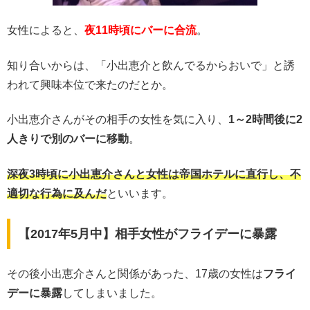
女性によると、
夜11時頃にバーに合流
。
知り合いからは、「小出恵介と飲んでるからおいで」と誘
われて興味本位で来たのだとか。
小出恵介さんがその相手の女性を気に入り、
1～2時間後に2
人きりで別のバーに移動
。
深夜3時頃に小出恵介さんと女性は帝国ホテルに直行し、不
適切な行為に及んだ
といいます。
【2017年5月中】相手女性がフライデーに暴露
その後小出恵介さんと関係があった、17歳の女性は
フライ
デーに暴露
してしまいました。