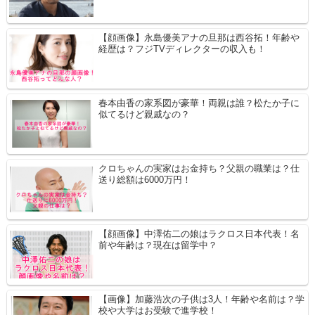
【顔画像】永島優美アナの旦那は西谷拓！年齢や
経歴は？フジTVディレクターの収入も！
春本由香の家系図が豪華！両親は誰？松たか子に
似てるけど親戚なの？
クロちゃんの実家はお金持ち？父親の職業は？仕
送り総額は6000万円！
【顔画像】中澤佑二の娘はラクロス日本代表！名
前や年齢は？現在は留学中？
【画像】加藤浩次の子供は3人！年齢や名前は？学
校や大学はお受験で進学校！