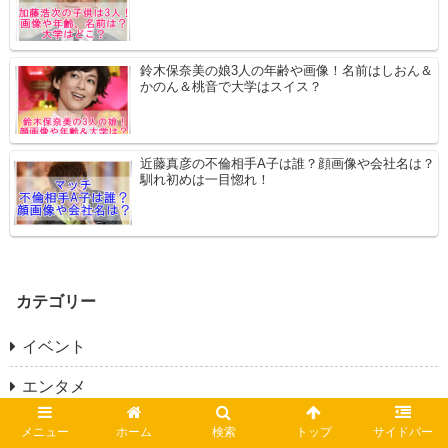
鈴木保奈美の娘3人の年齢や画像！名前はしおん＆
かのん＆桃音で大学はスイス？
近藤真彦の不倫相手A子は誰？顔画像や会社名は？
馴れ初めは一目惚れ！
カテゴリー
イベント
エンタメ
YouTuber
メニュー
ホーム
検索
トップ
サイドバー