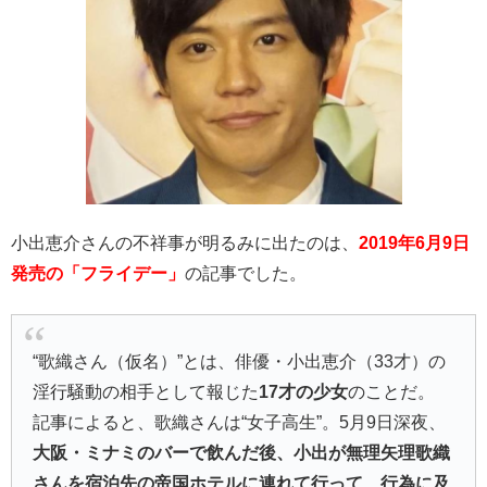
小出恵介さんの不祥事が明るみに出たのは、
2019年6月9日
発売の「フライデー」
の記事でした。
“歌織さん（仮名）”とは、俳優・小出恵介（33才）の
淫行騒動の相手として報じた
17才の少女
のことだ。
記事によると、歌織さんは“女子高生”。5月9日深夜、
大阪・ミナミのバーで飲んだ後、小出が無理矢理歌織
さんを宿泊先の帝国ホテルに連れて行って、行為に及