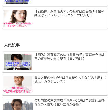
【顔画像】永島優美アナの旦那は西谷拓！年齢や
経歴は？フジTVディレクターの収入も！
人気記事
【画像】近藤真彦の嫁は和田敦子！実家が会社経
営の資産家令嬢！現在はヨガ講師？
豊田大輔のwiki経歴は？高校や大学などの学歴も！
嫁はタカラジェンヌ！
竹野内豊の家族構成！両親や兄弟は？実家は金持
ちなの？性格は生い立ちが影響！