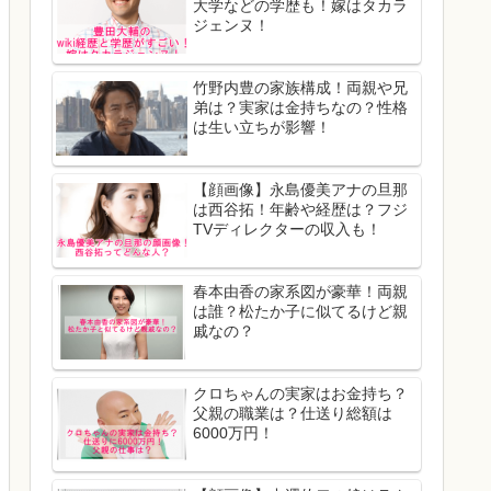
大学などの学歴も！嫁はタカラ
ジェンヌ！
竹野内豊の家族構成！両親や兄
弟は？実家は金持ちなの？性格
は生い立ちが影響！
【顔画像】永島優美アナの旦那
は西谷拓！年齢や経歴は？フジ
TVディレクターの収入も！
春本由香の家系図が豪華！両親
は誰？松たか子に似てるけど親
戚なの？
クロちゃんの実家はお金持ち？
父親の職業は？仕送り総額は
6000万円！