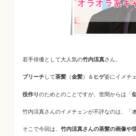
若手俳優として大人気の
竹内涼真
さん。
ブリーチ
して
茶髪
（
金髪
）＆
ヒゲ
姿にイメチ
役作り
のためとのことですが、世間からは「
竹内涼真さんのイメチェンが不評なのは、「
そこで今回は、
竹内涼真さんの茶髪の画像や