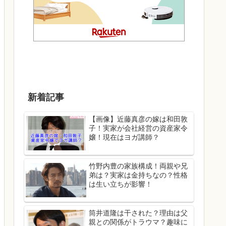
新着記事
【画像】近藤真彦の嫁は和田敦
子！実家が会社経営の資産家令
嬢！現在はヨガ講師？
竹野内豊の家族構成！両親や兄
弟は？実家は金持ちなの？性格
は生い立ちが影響！
筒井道隆は干された？理由は父
親との関係がトラウマ？趣味に