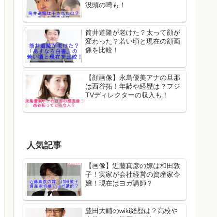
没頭の噂も！
筒井道隆が老けた？太って顔が
変わった？若い頃と現在の顔画
像を比較！
【顔画像】永島優美アナの旦那
は西谷拓！年齢や経歴は？フジ
TVディレクターの収入も！
人気記事
【画像】近藤真彦の嫁は和田敦
子！実家が会社経営の資産家令
嬢！現在はヨガ講師？
豊田大輔のwiki経歴は？高校や