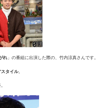
がれ
」の番組に出演した際の、竹内涼真さんです。
アスタイル
。
姿。