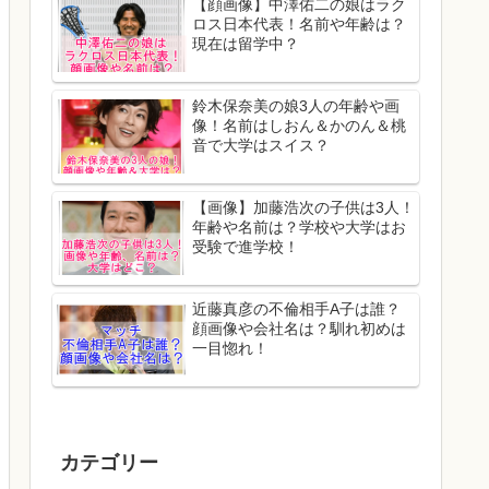
【顔画像】中澤佑二の娘はラク
ロス日本代表！名前や年齢は？
現在は留学中？
鈴木保奈美の娘3人の年齢や画
像！名前はしおん＆かのん＆桃
音で大学はスイス？
【画像】加藤浩次の子供は3人！
年齢や名前は？学校や大学はお
受験で進学校！
近藤真彦の不倫相手A子は誰？
顔画像や会社名は？馴れ初めは
一目惚れ！
カテゴリー