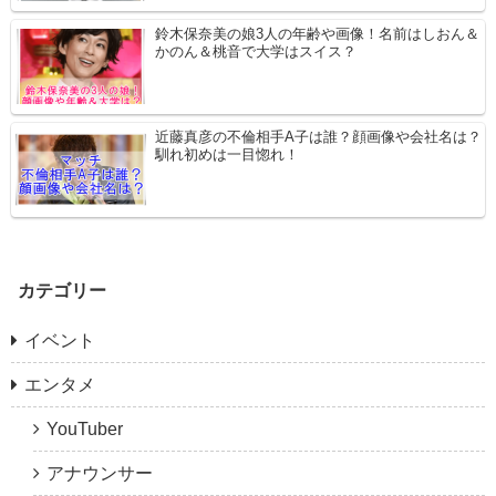
鈴木保奈美の娘3人の年齢や画像！名前はしおん＆
かのん＆桃音で大学はスイス？
近藤真彦の不倫相手A子は誰？顔画像や会社名は？
馴れ初めは一目惚れ！
カテゴリー
イベント
エンタメ
YouTuber
アナウンサー