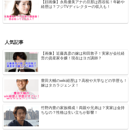
【顔画像】永島優美アナの旦那は西谷拓！年齢や
経歴は？フジTVディレクターの収入も！
人気記事
【画像】近藤真彦の嫁は和田敦子！実家が会社経
営の資産家令嬢！現在はヨガ講師？
豊田大輔のwiki経歴は？高校や大学などの学歴も！
嫁はタカラジェンヌ！
竹野内豊の家族構成！両親や兄弟は？実家は金持
ちなの？性格は生い立ちが影響！