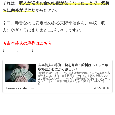
それは、
収入が増えお金の心配がなくなったことで、気持
ちに余裕ができた
からだとか。
辛口、毒舌なのに安定感のある東野幸治さん、年収（収
入）やギャラはまだまだ上がりそうですね。
★吉本芸人の序列はこちら
↓ ↓ ↓
吉本芸人の序列一覧を発表！給料はいくら？年
収格差がとにかく激しい！
闇営業問題から派生した、吉本興業騒動は、どんどん波紋が広
がりました。 また、吉本興業とエージェント契約を結んでい
た加藤浩次さんが、2021年3月で契約を打ち切られ、フリーに
なっています。 吉本の芸人さんたちの序列（ランキング）
は...
free-workstyle.com
2025.01.18