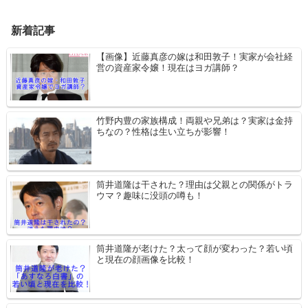
新着記事
【画像】近藤真彦の嫁は和田敦子！実家が会社経
営の資産家令嬢！現在はヨガ講師？
竹野内豊の家族構成！両親や兄弟は？実家は金持
ちなの？性格は生い立ちが影響！
筒井道隆は干された？理由は父親との関係がトラ
ウマ？趣味に没頭の噂も！
筒井道隆が老けた？太って顔が変わった？若い頃
と現在の顔画像を比較！