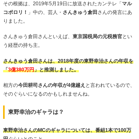
その根拠は、2019年5月19日に放送されたカンテレ「
マル
コポロリ！
」中の、芸人・
さんきゅう倉田
さんの発言にあ
りました。
さんきゅう倉田さんといえば、
東京国税局の元税務官
とい
う経歴の持ち主。
さんきゅう倉田さんは、2018年度の東野幸治さんの年収を
「
3億380万円
」と推測しました。
相方の
今田耕司さんの年収が4億越え
と言われているので、
そのぐらいになるのかもしれませんね。
東野幸治のギャラは？
東野幸治さんのMCのギャラについては、番組1本で100万
円
ぐらいとのこと。