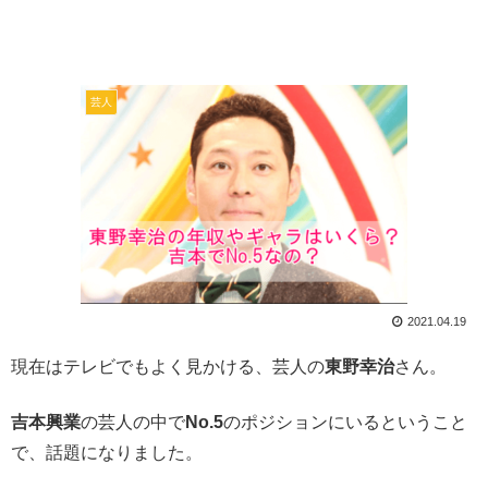
芸人
2021.04.19
現在はテレビでもよく見かける、芸人の
東野幸治
さん。
吉本興業
の芸人の中で
No.5
のポジションにいるということ
で、話題になりました。