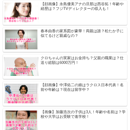
【顔画像】永島優美アナの旦那は西谷拓！年齢や
経歴は？フジTVディレクターの収入も！
春本由香の家系図が豪華！両親は誰？松たか子に
似てるけど親戚なの？
クロちゃんの実家はお金持ち？父親の職業は？仕
送り総額は6000万円！
【顔画像】中澤佑二の娘はラクロス日本代表！名
前や年齢は？現在は留学中？
【画像】加藤浩次の子供は3人！年齢や名前は？学
校や大学はお受験で進学校！