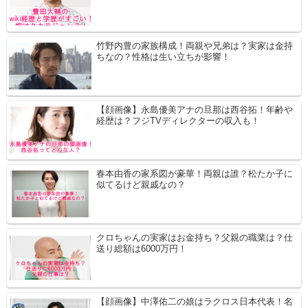
竹野内豊の家族構成！両親や兄弟は？実家は金持
ちなの？性格は生い立ちが影響！
【顔画像】永島優美アナの旦那は西谷拓！年齢や
経歴は？フジTVディレクターの収入も！
春本由香の家系図が豪華！両親は誰？松たか子に
似てるけど親戚なの？
クロちゃんの実家はお金持ち？父親の職業は？仕
送り総額は6000万円！
【顔画像】中澤佑二の娘はラクロス日本代表！名