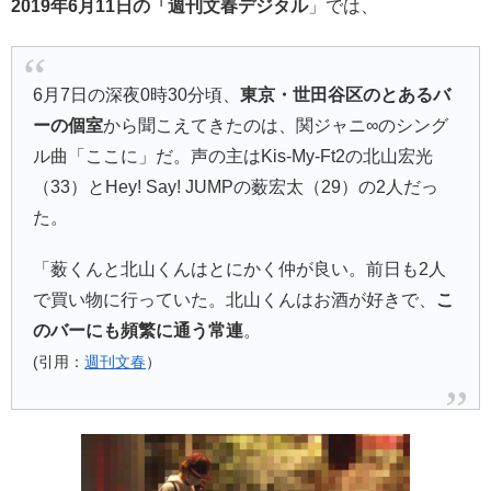
2019年6月11日の「週刊文春デジタル
」では、
6月7日の深夜0時30分頃、
東京・世田谷区のとあるバ
ーの個室
から聞こえてきたのは、関ジャニ∞のシング
ル曲「ここに」だ。声の主はKis-My-Ft2の北山宏光
（33）とHey! Say! JUMPの薮宏太（29）の2人だっ
た。
「薮くんと北山くんはとにかく仲が良い。前日も2人
で買い物に行っていた。北山くんはお酒が好きで、
こ
のバーにも頻繁に通う常連
。
(引用：
週刊文春
）