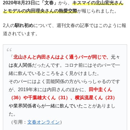
2020年8月23日に「文春」
から、
キスマイの北山宏光さん
とモデルの内田理央さんの熱愛交際
が報じられました。
2人の
馴れ初め
について、週刊文春の記事ではこのように報
道されています。
「
北山さんと内田さんはよく通うバーが同じで、
元々
は友人関係
だったんです。コロナ前にはそのバーで一
緒に飲んでいるところをよく見かけました。
そのバーにはよく芸能関係の方がいらっしゃるのです
が、2019年末には内田さんのほかに、
田中圭くん
（36）や千葉雄大くん（31）、横浜流星くん（23）
や業界関係者らが一緒に飲んでいた
ことがありまし
た。
（引用：
文春オンライン
）