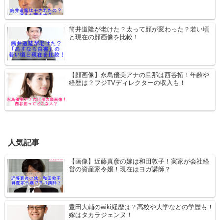
筒井道隆が老けた？太って顔が変わった？若い頃
と現在の顔画像を比較！
【顔画像】永島優美アナの旦那は西谷拓！年齢や
経歴は？フジTVディレクターの収入も！
人気記事
【画像】近藤真彦の嫁は和田敦子！実家が会社経
営の資産家令嬢！現在はヨガ講師？
豊田大輔のwiki経歴は？高校や大学などの学歴も！
嫁はタカラジェンヌ！