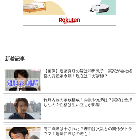
新着記事
【画像】近藤真彦の嫁は和田敦子！実家が会社経
営の資産家令嬢！現在はヨガ講師？
竹野内豊の家族構成！両親や兄弟は？実家は金持
ちなの？性格は生い立ちが影響！
筒井道隆は干された？理由は父親との関係がトラ
ウマ？趣味に没頭の噂も！