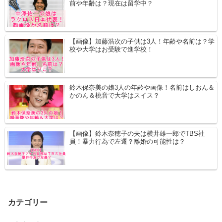
前や年齢は？現在は留学中？
【画像】加藤浩次の子供は3人！年齢や名前は？学
校や大学はお受験で進学校！
鈴木保奈美の娘3人の年齢や画像！名前はしおん＆
かのん＆桃音で大学はスイス？
【画像】鈴木奈穂子の夫は横井雄一郎でTBS社
員！暴力行為で左遷？離婚の可能性は？
カテゴリー