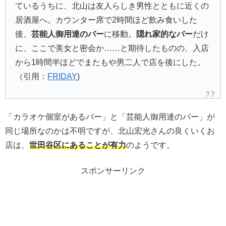
ているうちに、北山は友人らしき男性とともに近くの
居酒屋へ。カウンター席で2時間ほど飲み食いした
後、
芸能人御用達のバー
に移動
。
隠れ家的なバー
だけ
に、ここで美女と密会か……と期待したものの、入店
から1時間半ほどでまたもや男二人で店を後にした。
（引用：
FRIDAY
)
「カラオケ個室があるバー」と「芸能人御用達のバー」が
同じ場所なのかは不明ですが、北山宏光さんの良くいくお
店は、
世田谷区にあることが有力
のようです。
スポンサーリンク