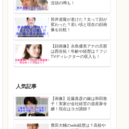
没頭の噂も！
筒井道隆が老けた？太って顔が
変わった？若い頃と現在の顔画
像を比較！
【顔画像】永島優美アナの旦那
は西谷拓！年齢や経歴は？フジ
TVディレクターの収入も！
人気記事
【画像】近藤真彦の嫁は和田敦
子！実家が会社経営の資産家令
嬢！現在はヨガ講師？
豊田大輔のwiki経歴は？高校や