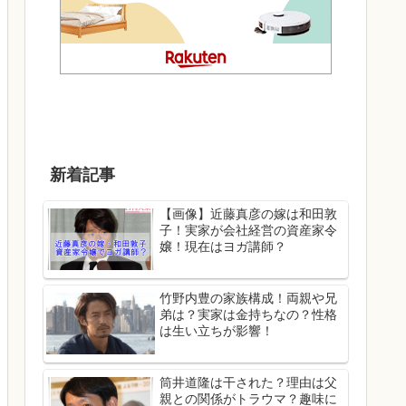
新着記事
【画像】近藤真彦の嫁は和田敦
子！実家が会社経営の資産家令
嬢！現在はヨガ講師？
竹野内豊の家族構成！両親や兄
弟は？実家は金持ちなの？性格
は生い立ちが影響！
筒井道隆は干された？理由は父
親との関係がトラウマ？趣味に