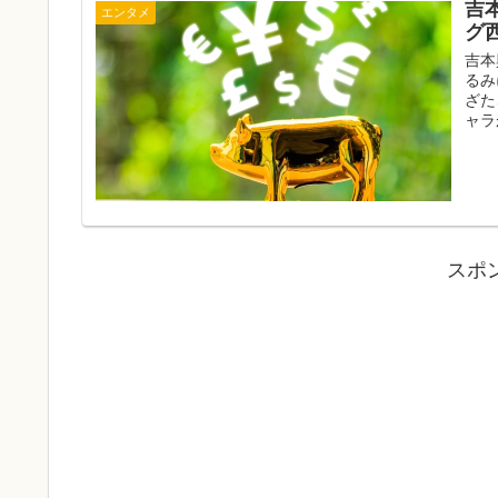
吉
エンタメ
グ
吉本
るみ
ざた
ャラ
スポ