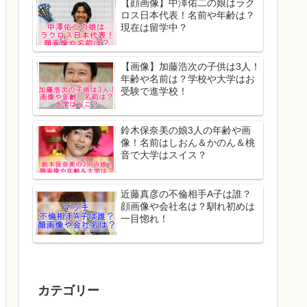
【顔画像】中澤佑二の娘はラク
ロス日本代表！名前や年齢は？
現在は留学中？
【画像】加藤浩次の子供は3人！
年齢や名前は？学校や大学はお
受験で進学校！
鈴木保奈美の娘3人の年齢や画
像！名前はしおん＆かのん＆桃
音で大学はスイス？
近藤真彦の不倫相手A子は誰？
顔画像や会社名は？馴れ初めは
一目惚れ！
カテゴリー