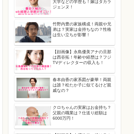
大学などの学歴も！嫁はタカラ
ジェンヌ！
竹野内豊の家族構成！両親や兄
弟は？実家は金持ちなの？性格
は生い立ちが影響！
【顔画像】永島優美アナの旦那
は西谷拓！年齢や経歴は？フジ
TVディレクターの収入も！
春本由香の家系図が豪華！両親
は誰？松たか子に似てるけど親
戚なの？
クロちゃんの実家はお金持ち？
父親の職業は？仕送り総額は
6000万円！