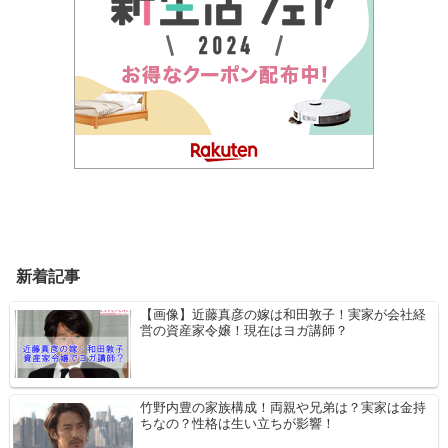
新着記事
【画像】近藤真彦の嫁は和田敦子！実家が会社経
営の資産家令嬢！現在はヨガ講師？
竹野内豊の家族構成！両親や兄弟は？実家は金持
ちなの？性格は生い立ちが影響！