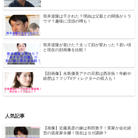
筒井道隆は干された？理由は父親との関係がトラ
ウマ？趣味に没頭の噂も！
筒井道隆が老けた？太って顔が変わった？若い頃
と現在の顔画像を比較！
【顔画像】永島優美アナの旦那は西谷拓！年齢や
経歴は？フジTVディレクターの収入も！
人気記事
【画像】近藤真彦の嫁は和田敦子！実家が会社経
営の資産家令嬢！現在はヨガ講師？