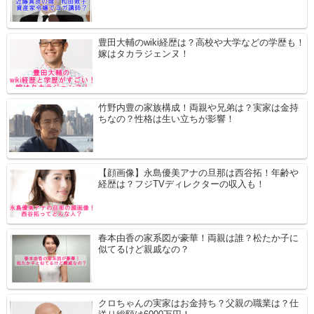
豊田大輔のwiki経歴は？高校や大学などの学歴も！
嫁はタカラジェンヌ！
竹野内豊の家族構成！両親や兄弟は？実家は金持
ちなの？性格は生い立ちが影響！
【顔画像】永島優美アナの旦那は西谷拓！年齢や
経歴は？フジTVディレクターの収入も！
春本由香の家系図が豪華！両親は誰？松たか子に
似てるけど親戚なの？
クロちゃんの実家はお金持ち？父親の職業は？仕