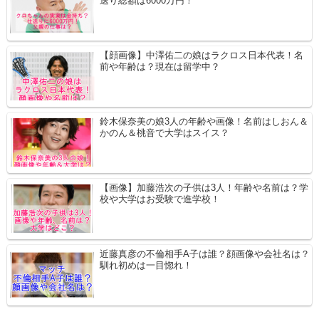
送り総額は6000万円！
【顔画像】中澤佑二の娘はラクロス日本代表！名
前や年齢は？現在は留学中？
鈴木保奈美の娘3人の年齢や画像！名前はしおん＆
かのん＆桃音で大学はスイス？
【画像】加藤浩次の子供は3人！年齢や名前は？学
校や大学はお受験で進学校！
近藤真彦の不倫相手A子は誰？顔画像や会社名は？
馴れ初めは一目惚れ！