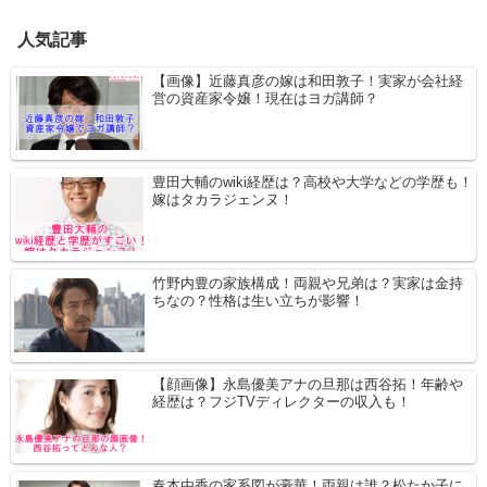
人気記事
【画像】近藤真彦の嫁は和田敦子！実家が会社経
営の資産家令嬢！現在はヨガ講師？
豊田大輔のwiki経歴は？高校や大学などの学歴も！
嫁はタカラジェンヌ！
竹野内豊の家族構成！両親や兄弟は？実家は金持
ちなの？性格は生い立ちが影響！
【顔画像】永島優美アナの旦那は西谷拓！年齢や
経歴は？フジTVディレクターの収入も！
春本由香の家系図が豪華！両親は誰？松たか子に