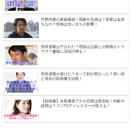
竹野内豊の家族構成！両親や兄弟は？実家は金持
ちなの？性格は生い立ちが影響！
筒井道隆は干された？理由は父親との関係がトラ
ウマ？趣味に没頭の噂も！
筒井道隆が老けた？太って顔が変わった？若い頃
と現在の顔画像を比較！
【顔画像】永島優美アナの旦那は西谷拓！年齢や
経歴は？フジTVディレクターの収入も！