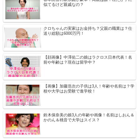
似てるけど親戚なの？
クロちゃんの実家はお金持ち？父親の職業は？仕
送り総額は6000万円！
【顔画像】中澤佑二の娘はラクロス日本代表！名
前や年齢は？現在は留学中？
【画像】加藤浩次の子供は3人！年齢や名前は？学
校や大学はお受験で進学校！
鈴木保奈美の娘3人の年齢や画像！名前はしおん＆
かのん＆桃音で大学はスイス？