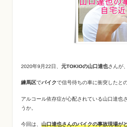
2020年9月22日、
元TOKIOの山口達也
さんが
練馬区
で
バイク
で信号待ちの車に衝突したと
アルコール依存症が心配されている山口達也
うか。
今回は、
山口達也さんのバイクの事故現場が