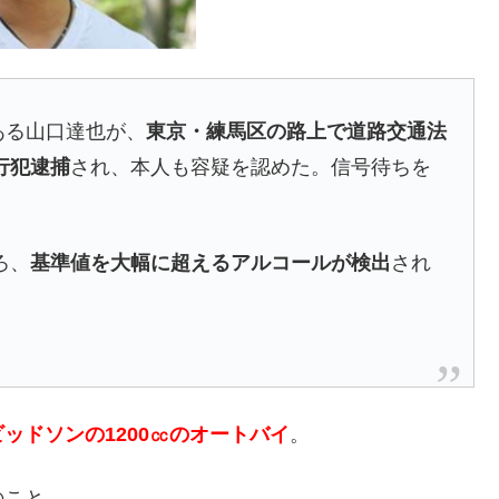
ある山口達也が、
東京・練馬区の路上で道路交通法
行犯逮捕
され、本人も容疑を認めた。信号待ちを
ろ、
基準値を大幅に超えるアルコールが検出
され
ッドソンの1200㏄のオートバイ
。
のこと。