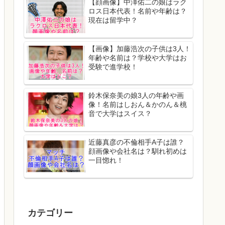
【顔画像】中澤佑二の娘はラク
ロス日本代表！名前や年齢は？
現在は留学中？
【画像】加藤浩次の子供は3人！
年齢や名前は？学校や大学はお
受験で進学校！
鈴木保奈美の娘3人の年齢や画
像！名前はしおん＆かのん＆桃
音で大学はスイス？
近藤真彦の不倫相手A子は誰？
顔画像や会社名は？馴れ初めは
一目惚れ！
カテゴリー