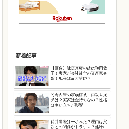
新着記事
【画像】近藤真彦の嫁は和田敦
子！実家が会社経営の資産家令
嬢！現在はヨガ講師？
竹野内豊の家族構成！両親や兄
弟は？実家は金持ちなの？性格
は生い立ちが影響！
筒井道隆は干された？理由は父
親との関係がトラウマ？趣味に