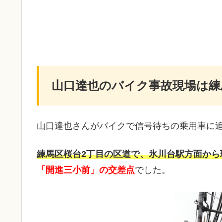
山口達也のバイク事故現場は練
山口達也さんがバイクで信号待ちの乗用車に
練馬区桜台2丁目の区道で、氷川台駅方面から
「開進三小前」の交差点
でした。