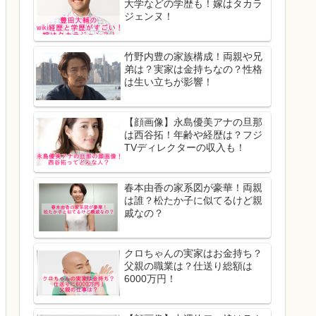
大学などの学歴も！嫁はタカラ
ジェンヌ！
竹野内豊の家族構成！両親や兄
弟は？実家は金持ちなの？性格
は生い立ちが影響！
【顔画像】永島優美アナの旦那
は西谷拓！年齢や経歴は？フジ
TVディレクターの収入も！
春本由香の家系図が豪華！両親
は誰？松たか子に似てるけど親
戚なの？
クロちゃんの実家はお金持ち？
父親の職業は？仕送り総額は
6000万円！