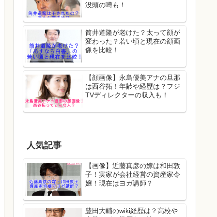
没頭の噂も！
筒井道隆が老けた？太って顔が
変わった？若い頃と現在の顔画
像を比較！
【顔画像】永島優美アナの旦那
は西谷拓！年齢や経歴は？フジ
TVディレクターの収入も！
人気記事
【画像】近藤真彦の嫁は和田敦
子！実家が会社経営の資産家令
嬢！現在はヨガ講師？
豊田大輔のwiki経歴は？高校や