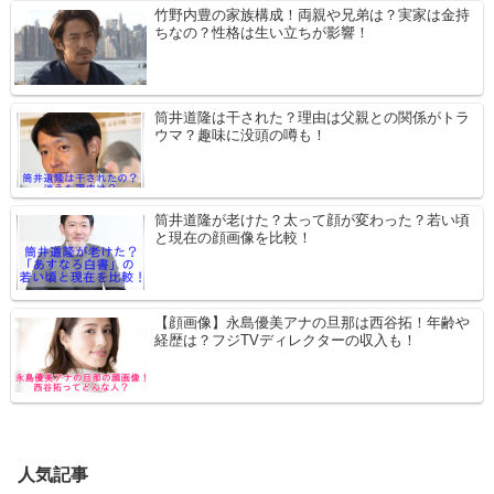
竹野内豊の家族構成！両親や兄弟は？実家は金持
ちなの？性格は生い立ちが影響！
筒井道隆は干された？理由は父親との関係がトラ
ウマ？趣味に没頭の噂も！
筒井道隆が老けた？太って顔が変わった？若い頃
と現在の顔画像を比較！
【顔画像】永島優美アナの旦那は西谷拓！年齢や
経歴は？フジTVディレクターの収入も！
人気記事