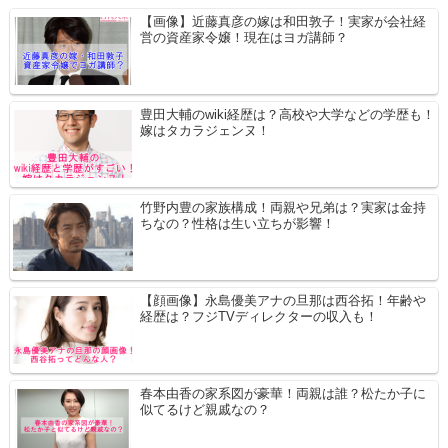
【画像】近藤真彦の嫁は和田敦子！実家が会社経
営の資産家令嬢！現在はヨガ講師？
豊田大輔のwiki経歴は？高校や大学などの学歴も！
嫁はタカラジェンヌ！
竹野内豊の家族構成！両親や兄弟は？実家は金持
ちなの？性格は生い立ちが影響！
【顔画像】永島優美アナの旦那は西谷拓！年齢や
経歴は？フジTVディレクターの収入も！
春本由香の家系図が豪華！両親は誰？松たか子に
似てるけど親戚なの？