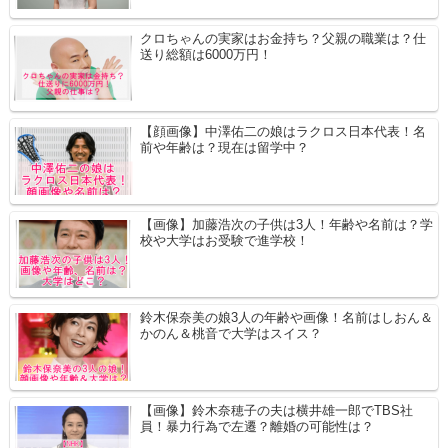
クロちゃんの実家はお金持ち？父親の職業は？仕
送り総額は6000万円！
【顔画像】中澤佑二の娘はラクロス日本代表！名
前や年齢は？現在は留学中？
【画像】加藤浩次の子供は3人！年齢や名前は？学
校や大学はお受験で進学校！
鈴木保奈美の娘3人の年齢や画像！名前はしおん＆
かのん＆桃音で大学はスイス？
【画像】鈴木奈穂子の夫は横井雄一郎でTBS社
員！暴力行為で左遷？離婚の可能性は？