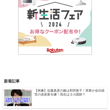
新着記事
【画像】近藤真彦の嫁は和田敦子！実家が会社経
営の資産家令嬢！現在はヨガ講師？