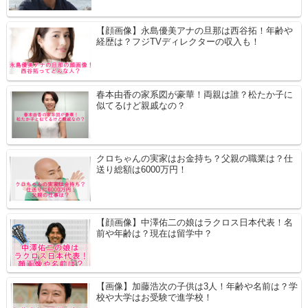
【顔画像】永島優美アナの旦那は西谷拓！年齢や
経歴は？フジTVディレクターの収入も！
春本由香の家系図が豪華！両親は誰？松たか子に
似てるけど親戚なの？
クロちゃんの実家はお金持ち？父親の職業は？仕
送り総額は6000万円！
【顔画像】中澤佑二の娘はラクロス日本代表！名
前や年齢は？現在は留学中？
【画像】加藤浩次の子供は3人！年齢や名前は？学
校や大学はお受験で進学校！