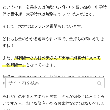
というのも、公美さんは9歳から
バレエ
を習い始め、中学時
代は
新体操
、大学時代は
能楽
をやっていたのだとか。
そして、大学では
フランス留学
もしています。
どれもお金のかかる趣味や習い事で、金持ちの匂いがしま
すね！
また、
河村隆一さんは公美さんの実家に婿養子に入って
「佐野隆一」
となっています。
普通の一般家庭であれば、跡継ぎがいないことはそれほど
問題ではないですが…
あれだけの有名人である河村隆一さんが婿養子に入るくら
いですから、相当な資産があるお家柄なのではないでしょ