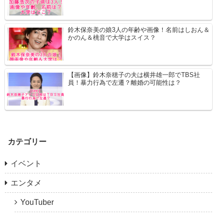
鈴木保奈美の娘3人の年齢や画像！名前はしおん＆
かのん＆桃音で大学はスイス？
【画像】鈴木奈穂子の夫は横井雄一郎でTBS社
員！暴力行為で左遷？離婚の可能性は？
カテゴリー
イベント
エンタメ
YouTuber