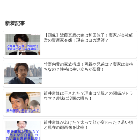
新着記事
【画像】近藤真彦の嫁は和田敦子！実家が会社経
営の資産家令嬢！現在はヨガ講師？
竹野内豊の家族構成！両親や兄弟は？実家は金持
ちなの？性格は生い立ちが影響！
筒井道隆は干された？理由は父親との関係がトラ
ウマ？趣味に没頭の噂も！
筒井道隆が老けた？太って顔が変わった？若い頃
と現在の顔画像を比較！