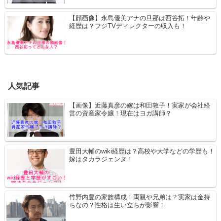
【顔画像】永島優美アナの旦那は西谷拓！年齢や
経歴は？フジTVディレクターの収入も！
人気記事
【画像】近藤真彦の嫁は和田敦子！実家が会社経
営の資産家令嬢！現在はヨガ講師？
豊田大輔のwiki経歴は？高校や大学などの学歴も！
嫁はタカラジェンヌ！
竹野内豊の家族構成！両親や兄弟は？実家は金持
ちなの？性格は生い立ちが影響！